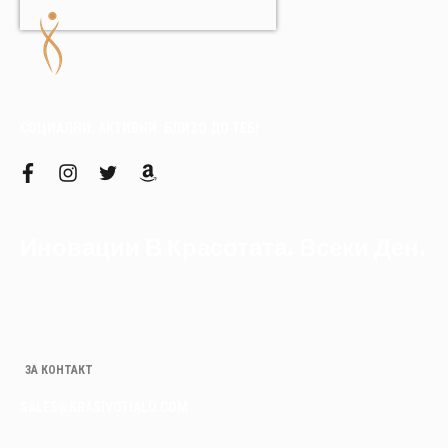
СОЦИАЛНИ. АКТИВНИ. БЛИЗО ДО ТЕБ!
f
i
t
a
a
n
w
m
c
s
i
a
e
t
t
z
b
a
t
o
Иновации В Красотата. Всеки Ден.
o
g
e
n
o
r
r
k
a
m
ЗА КОНТАКТ
SALES@KRASIVOTIALO.COM