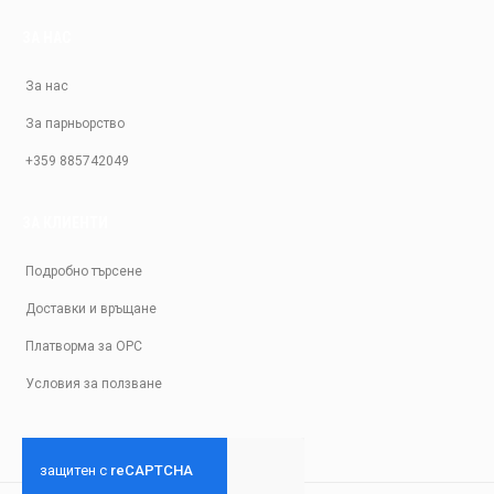
ЗА НАС
За нас
За парньорство
+359 885742049
ЗА КЛИЕНТИ
Подробно търсене
Доставки и връщане
Платворма за ОРС
Условия за ползване