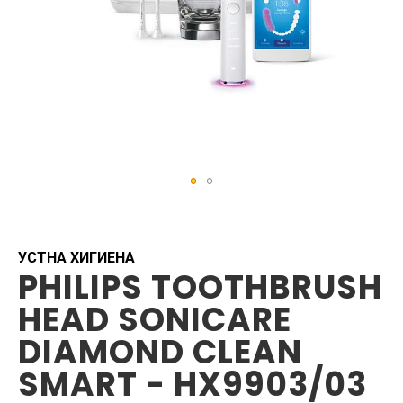
Skip
to
the
beginning
УСТНА ХИГИЕНА
PHILIPS TOOTHBRUSH
of
the
HEAD SONICARE
images
gallery
DIAMOND CLEAN
SMART - HX9903/03