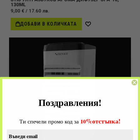
130ML
9,00 € / 17.60 лв.
ДОБАВИ В КОЛИЧКАТА
Добави
в
желани
Поздравления!
%
отстъпка!
​
10
Ти спечели промо код за
Въведи email