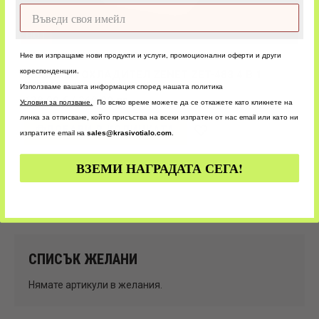
HOT
Ние ви изпращаме нови продукти и услуги, промоционални оферти и други
Охладители и овлажнители
кореспонденции.
МОБИЛЕН ОХЛАДИТЕЛ ZENET ZET-483 4 В 1
ПРЕНОСИМ КЛИМАТИК
Използваме вашата информация според нашата политика
138,00 € / 269.90 лв.
У
словия за ползване.
По всяко време можете да се откажете като кликнете на
линка за отписване, който присъства на всеки изпратен от нас email или като ни
ДОБАВИ В КОЛИЧКАТА
изпратите email на
sales@krasivotialo.com
.
Добави
в
ВЗЕМИ НАГРАДАТА СЕГА!
желани
СПИСЪК ЖЕЛАНИ
Нямате артикули в желания.