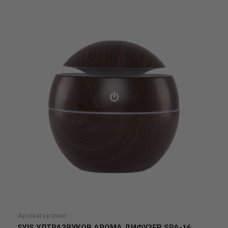
желани
Ароматерапия
SYIS УЛТРАЗВУКОВ АРОМА ДИФУЗЕР SPA-16,