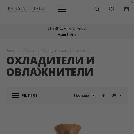
0
WISHLIST
МО
КО
До 40% Намаления
Виж Сега
Home
Здраве
Охладители и овлажнители
ОХЛАДИТЕЛИ И
ОВЛАЖНИТЕЛИ
FILTERS
Позиция
30