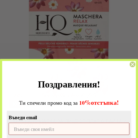
Поздравления!
- 24%
%
отстъпка!
​
10
Ти спечели промо код за
HOT
Маски за лице
Въведи email
HQ РЕЛАКС МАСКА ЗА ЛИЦЕ ОТ ПЛАТ С ЛАЙКА И
ЛОТОСОВ ЦВЯТ
2,20 € / 4.30 лв.
2,90 € / 5.67 лв.