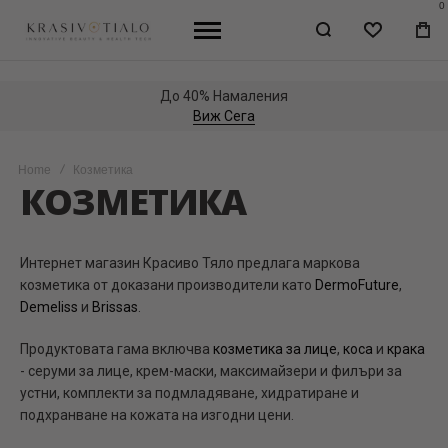
0
WISHLIST
МО
КО
Ексклузивни оферти & промоции
Присъедини се
Home
Козметика
КОЗМЕТИКА
Интернет магазин
Красиво Тяло
предлага
маркова
козметика
от доказани производители като
DermoFuture
,
Demeliss
и
Brissas
.
Продуктовата гама включва
козметика за лице
,
коса
и
крака
- серуми за лице, крем-маски, максимайзери и филъри за
устни, комплекти за подмладяване, хидратиране и
подхранване на кожата
на изгодни цени
.