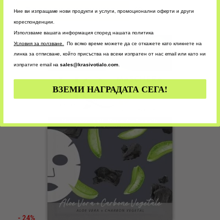
ДОБАВИ В КОЛИЧКАТА
Ние ви изпращаме нови продукти и услуги, промоционални оферти и други
Добави
кореспонденции.
в
Използваме вашата информация според нашата политика
желани
У
словия за ползване.
По всяко време можете да се откажете като кликнете на
линка за отписване, който присъства на всеки изпратен от нас email или като ни
изпратите email на
sales@krasivotialo.com
.
ВЗЕМИ НАГРАДАТА СЕГА!
- 24%