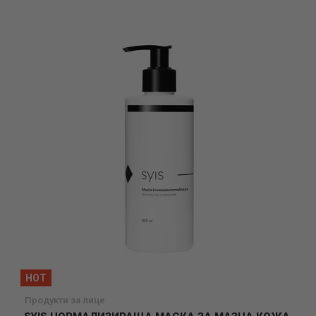
в
желани
HOT
Продукти за лице