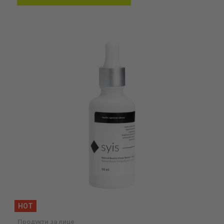
в
желани
HOT
Продукти за лице