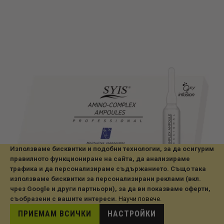
Използваме бисквитки и подобни технологии, за да осигурим
правилното функциониране на сайта, да анализираме
трафика и да персонализираме съдържанието. Също така
- 6%
използваме бисквитки за персонализирани реклами (вкл.
HOT
чрез Google и други партньори), за да ви показваме оферти,
съобразени с вашите интереси.
Научи повече
.
Продукти за лице
SYIS АМПУЛИ С АМИНОКИСЕЛИНИ 10X3МЛ
ПРИЕМАМ ВСИЧКИ
НАСТРОЙКИ
16,90 € / 33.05 лв.
17,90 € / 35.01 лв.