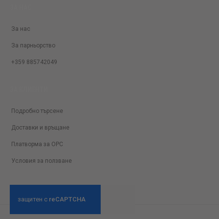
ЗА НАС
За нас
За парньорство
+359 885742049
ЗА КЛИЕНТИ
Подробно търсене
Доставки и връщане
Платворма за ОРС
Условия за ползване