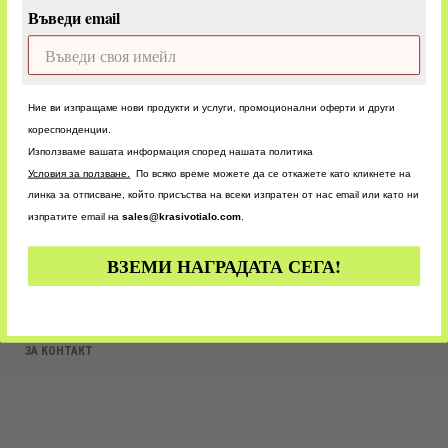
Въведи email
СОЦИАЛНИ. АКТИВНИ. БЛИЗО ДО ТЕБ!
Ние ви изпращаме нови продукти и услуги, промоционални оферти и други
кореспонденции.
Използваме вашата информация според нашата политика
f
i
t
a
a
n
w
m
У
словия за ползване.
По всяко време можете да се откажете като кликнете на
c
s
i
a
линка за отписване, който присъства на всеки изпратен от нас email или като ни
e
t
t
z
b
a
t
o
изпратите email на
sales@krasivotialo.com
.
Иновации В Красотата. Всеки Ден.
o
g
e
n
o
r
r
k
a
ВЗЕМИ НАГРАДАТА СЕГА!
m
ЗА КОНТАКТ
SALES@KRASIVOTIALO.COM