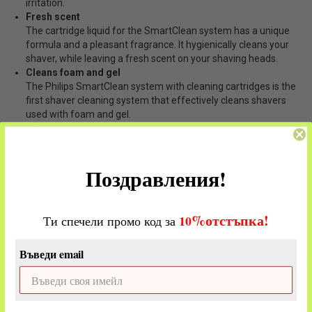
irritation.
Fresh scent
The cartridge liquid for the SmartClean system has a unique
formula and a pleasant fragrance. It hygienically cleans your
shaver, while leaving a fresh scent on your shaving heads.
Cleans foam and gel
The Philips SmartClean system with cleaning cartridges is the
first shaver cleaning system that effectively cleans shavers
used with foam and gel.
6 months' supply
One Philips cleaning cartridge lasts for up to 3 months of
weekly usage. This 2-pack gives you 6 months of convenient
Поздравления!
cleaning.
For all SmartClean systems
The cleaning cartridges are suitable for all shavers with the
SmartClean system.
%
отстъпка!
​
10
Ти спечели промо код за
Въведи email
ПОВЕЧЕ ИНФОРМАЦИЯ