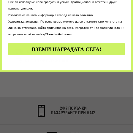
Ние ви изпращаме нови продукти и услуги, промоционални оферти и други
ОЦЕНКИ
кореспонденции.
Използваме вашата информация според нашата политика
У
словия за ползване.
По всяко време можете да се откажете като кликнете на
CUSTOM
линка за отписване, който присъства на всеки изпратен от нас email или като ни
изпратите email на
sales@krasivotialo.com
.
ВЗЕМИ НАГРАДАТА СЕГА!
БЪРЗА ДОСТАВКА
БЪРЗО ОБСЛУЖВАНЕ
24/7 ПОРЪЧКИ
ПАЗАРУВАЙТЕ ПРИ НАС!