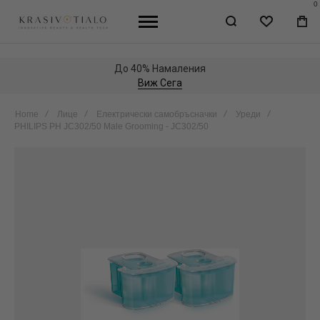
0
WISHLIST
МО
КО
До 40% Намаления
Виж Сега
Home
Лице
Електрически самобръсначки
Уреди
PHILIPS PH JC302/50 Male Grooming - JC302/50
Skip
to
the
end
of
the
images
gallery