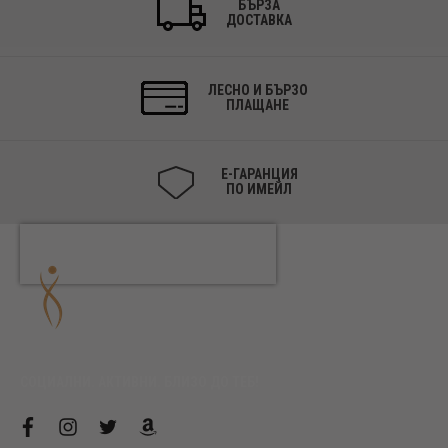
БЪРЗА
ДОСТАВКА
ЛЕСНО И БЪРЗО
ПЛАЩАНЕ
Е-ГАРАНЦИЯ
ПО ИМЕЙЛ
СОЦИАЛНИ. АКТИВНИ. БЛИЗО ДО ТЕБ!
f
i
t
a
a
n
w
m