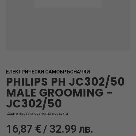
Skip
to
the
beginning
ЕЛЕКТРИЧЕСКИ САМОБРЪСНАЧКИ
PHILIPS PH JC302/50
of
the
MALE GROOMING -
images
gallery
JC302/50
Дайте първата оценка за продукта
16,87 € / 32.99 лв.