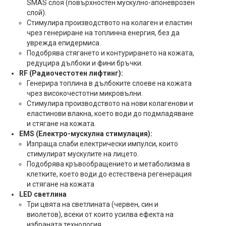
SMAS слоя (повърхностен мускулно-апоневрозен
слой).
Стимулира производството на колаген и еластин
чрез генериране на топлинна енергия, без да
уврежда епидермиса.
Подобрява стягането и контурирането на кожата,
редуцира дълбоки и фини бръчки.
RF (Радиочестотен лифтинг):
Генерира топлина в дълбоките слоеве на кожата
чрез високочестотни микровълни.
Стимулира производството на нови колагенови и
еластинови влакна, което води до подмладяване
и стягане на кожата.
EMS (Електро-мускулна стимулация):
Изпраща слаби електрически импулси, които
стимулират мускулите на лицето.
Подобрява кръвообращението и метаболизма в
клетките, което води до естествена регенерация
и стягане на кожата
LED светлина
Три цвята на светлината (червен, син и
виолетов), всеки от които усилва ефекта на
избраната технология.