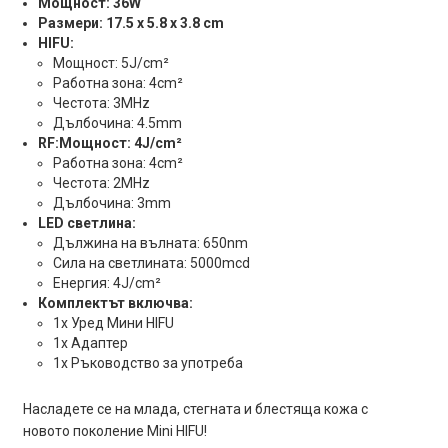
Мощност: 36W
Размери: 17.5 x 5.8 x 3.8 cm
HIFU:
Мощност: 5J/cm²
Работна зона: 4cm²
Честота: 3MHz
Дълбочина: 4.5mm
RF:Мощност: 4J/cm²
Работна зона: 4cm²
Честота: 2MHz
Дълбочина: 3mm
LED светлина:
Дължина на вълната: 650nm
Сила на светлината: 5000mcd
Енергия: 4J/cm²
Комплектът включва:
1x Уред Мини HIFU
1x Адаптер
1x Ръководство за употреба
Насладете се на млада, стегната и блестяща кожа с
новото поколение Mini HIFU!