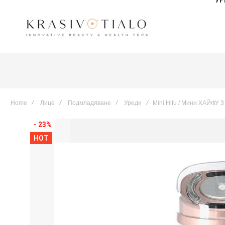
Home
Лице
Подмладяване
Уреди
Mini Hifu / Мини ХАЙФУ 3
Skip
- 23%
to
HOT
the
end
of
the
images
gallery