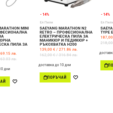
н
и
и
- 14%
- 14%
Ел Пили
Ел Пил
MARATHON MINI
SAEYANG MARATHON N2
SAEYA
ОФЕСИОНАЛНА
RETRO – ПРОФЕСИОНАЛНА
TYPE 
ВА
ЕЛЕКТРИЧЕСКА ПИЛА ЗА
187,00
ОРНА
МАНИКЮР И ПЕДИКЮР +
218,00
ЕСКА ПИЛА ЗА
РЪКОХВАТКА H200
139,00 € / 271.86 лв.
доставк
569.15 лв.
162,00 € / 316.84 лв.
663.03 лв.
доставка до 10 дни
П
10 дни
ПОРЪЧАЙ
Д
ЧАЙ
Д
о
о
б
б
а
а
в
в
и
и
в