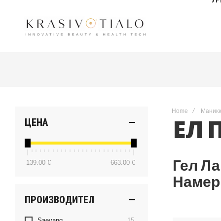
Home
Маник
ЕЛ 
ЦЕНА
Гел Ла
139.00 €
663.00 €
Намер
ПРОИЗВОДИТЕЛ
items
Saeyang
15