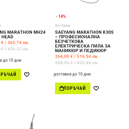
- 14%
и
Ел Пили
NG MARATHON MH24
SAEYANG MARATHON K30S
E HEAD
– ПРОФЕСИОНАЛНА
БЕЗЧЕТКОВА
 € / 365.74 лв.
ЕЛЕКТРИЧЕСКА ПИЛА ЗА
 € / 426.37 лв.
МАНИКЮР И ПЕДИКЮР
264,00 € / 516.34 лв.
а до 10 дни
308,00 € / 602.40 лв.
ОРЪЧАЙ
доставка до 10 дни
Д
о
ПОРЪЧАЙ
б
Д
а
о
в
б
и
а
в
в
ж
и
е
в
л