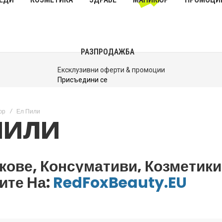
РАЗПРОДАЖБА
До 40% Намаления
Виж Сега
юр
Ел Пили
ПИЛИ
кове, Консумативи, Козметик
ите На:
RedFoxBeauty.EU