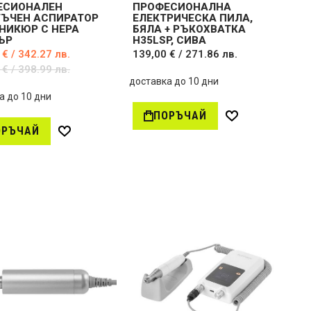
ЕСИОНАЛЕН
ПРОФЕСИОНАЛНА
ТЪЧЕН АСПИРАТОР
ЕЛЕКТРИЧЕСКА ПИЛА,
НИКЮР С HEPA
БЯЛА + РЪКОХВАТКА
ЪР
H35LSP, СИВА
 € / 342.27 лв.
139,00 € / 271.86 лв.
 € / 398.99 лв.
доставка до 10 дни
а до 10 дни
ПОРЪЧАЙ
Д
ОРЪЧАЙ
о
Д
б
о
а
б
в
а
и
в
в
и
ж
в
е
ж
л
е
а
л
н
а
и
н
и