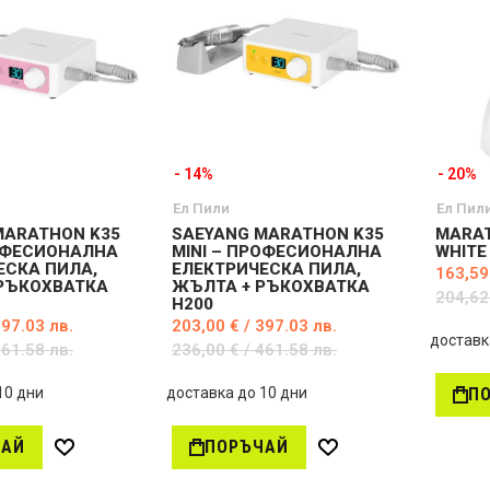
в
ж
ж
е
е
л
л
а
а
н
н
и
и
- 14%
- 20%
Ел Пили
Ел Пил
MARATHON K35
SAEYANG MARATHON K35
MARAT
РОФЕСИОНАЛНА
MINI – ПРОФЕСИОНАЛНА
WHITE
ЕСКА ПИЛА,
ЕЛЕКТРИЧЕСКА ПИЛА,
163,59
 РЪКОХВАТКА
ЖЪЛТА + РЪКОХВАТКА
204,62
H200
397.03 лв.
203,00 € / 397.03 лв.
доставк
461.58 лв.
236,00 € / 461.58 лв.
10 дни
доставка до 10 дни
П
ЧАЙ
ПОРЪЧАЙ
Д
Д
о
о