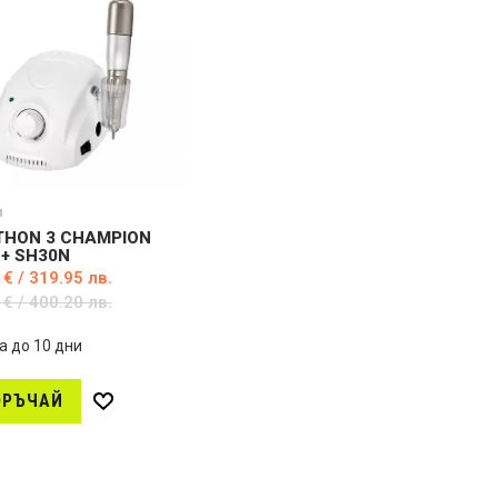
ж
а
е
н
л
и
а
н
и
и
HON 3 CHAMPION
 + SH30N
 € / 319.95 лв.
 € / 400.20 лв.
а до 10 дни
ОРЪЧАЙ
Д
о
б
а