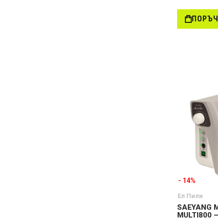
ПОРЪ
- 14%
Ел Пили
SAEYANG 
MULTI800 