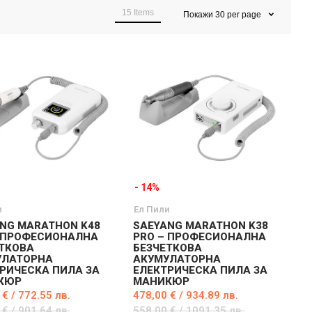
15
Items
Покажи
30
per page
- 14%
и
Ел Пили
NG MARATHON K48
SAEYANG MARATHON K38
– ПРОФЕСИОНАЛНА
PRO – ПРОФЕСИОНАЛНА
ТКОВА
БЕЗЧЕТКОВА
УЛАТОРНА
АКУМУЛАТОРНА
РИЧЕСКА ПИЛА ЗА
ЕЛЕКТРИЧЕСКА ПИЛА ЗА
КЮР
МАНИКЮР
 € / 772.55 лв.
478,00 € / 934.89 лв.
 € / 901.64 лв.
558,00 € / 1091.35 лв.