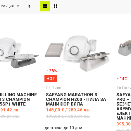
View
Позиция
as
- 26%
HOT
- 14%
Ел Пили
Ел Пил
ILLING MACHINE
SAEYANG MARATHON 3
SAEYA
 3 CHAMPION
CHAMPION H200 - ПИЛА ЗА
PRO 
35SP1 WHITE
МАНИКЮР БЯЛА
БЕЗЧЕ
АКУМ
291.42 лв.
148,00 € / 289.46 лв.
ЕЛЕКТ
389.21 лв.
199,00 € / 389.21 лв.
МАНИ
395,00
доставка до 10 дни
461,00