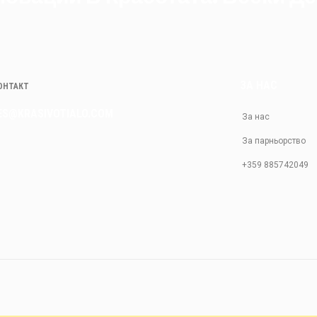
ЗА НАС
КОНТАКТ
ES@KRASIVOTIALO.COM
За нас
За парньорство
+359 885742049