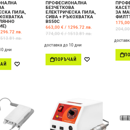
ОНАЛНА
ПРОФЕСИОНАЛНА
ПРОФ
ВА
БЕЗЧЕТКОВА
КАСЕ
ЕСКА ПИЛА,
ЕЛЕКТРИЧЕСКА ПИЛА,
ЗА МА
ЪКОХВАТКА
СИВА + РЪКОХВАТКА
ФИЛТ
ОЛЯННО
BS50C
175,00
ИЕ)
663,00 € / 1296.72 лв.
204,00
1296.72 лв.
774,00 € / 1513.81 лв.
1513.81 лв.
доставк
доставка до 10 дни
10 дни
П
ПОРЪЧАЙ
Д
ЧАЙ
Д
о
о
б
б
а
а
в
в
и
и
в
в
ж
ж
е
е
л
л
а
а
н