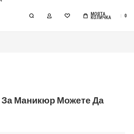
МОЯТА
0
КОЛИЧКА
МОЯТ АКАУНТ
WISHLIST
и За Маникюр Можете Да