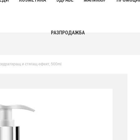
РАЗПРОДАЖБА
До 40% Намаления
Виж Сега
 хидратиращ и стягащ ефект, 500ml