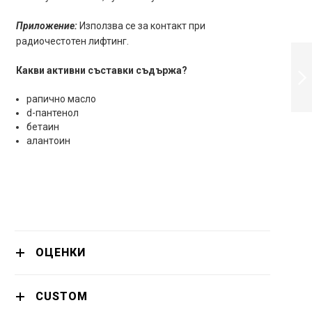
Приложение:
Използва се за контакт при
радиочестотен лифтинг.
FARMONA
КОНТАКТЕН ГЕЛ
Какви активни съставки съдържа?
ЗА
РАДИОЧЕСТОТЕН
ЛИФТИНГ С
рапично масло
ПРОДЪЛЖИ
ХИДРАТИРАЩ И
d-пантенол
СТЯГАЩ ЕФЕКТ,
бетаин
500 ML
алантоин
ОЦЕНКИ
CUSTOM