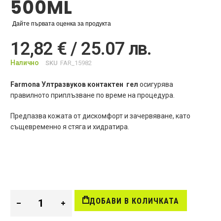
500ML
Дайте първата оценка за продукта
12,82 € / 25.07 лв.
Налично
SKU
FAR_15982
Farmona Ултразвуков контактен гел
осигурява
правилното приплъзване по време на процедура.
Предпазва кожата от дискомфорт и зачервяване, като
същевременно я стяга и хидратира.
ДОБАВИ В КОЛИЧКАТА