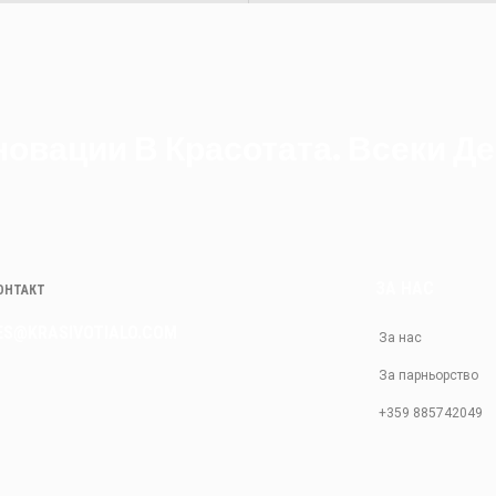
овации В Красотата. Всеки Де
ЗА НАС
КОНТАКТ
ES@KRASIVOTIALO.COM
За нас
За парньорство
+359 885742049