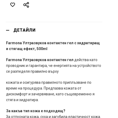
ДЕТАЙЛИ
Farmona Ултразвуков контактен гел с хидратиращ
и стягащ ефект, 500ml
Farmona Ултразвуков контактен гел
действа като
проводник и гарантира, че енергията на устройството
се разпеделя правилно върху
кожата и осигурява правилното приплъзване по
време на процедура. Предпазва кожата от
дискомфорт и зачервяване, като същевременно я
стяга и хидратира.
За какъв тип кожа е подходящ?
За отпусната кожа, суха и загубила еластичност кожа.