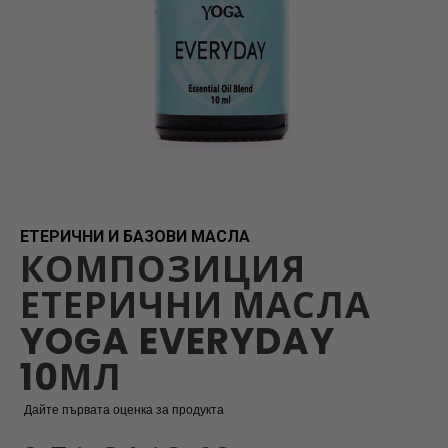
Skip
to
the
beginning
ЕТЕРИЧНИ И БАЗОВИ МАСЛА
КОМПОЗИЦИЯ
of
the
ЕТЕРИЧНИ МАСЛА
images
gallery
YOGA EVERYDAY
10МЛ
Дайте първата оценка за продукта