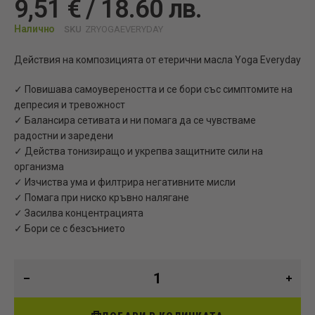
9,51 € / 18.60 лв.
Налично
SKU
ZRYOGAEVERYDAY
Действия на композицията от етерични масла Yoga Everyday
✓ Повишава самоувереността и се бори със симптомите на
депресия и тревожност
✓ Балансира сетивата и ни помага да се чувстваме
радостни и заредени
✓ Действа тонизиращо и укрепва защитните сили на
организма
✓ Изчиства ума и филтрира негативните мисли
✓ Помага при ниско кръвно налягане
✓ Засилва концентрацията
✓ Бори се с безсънието