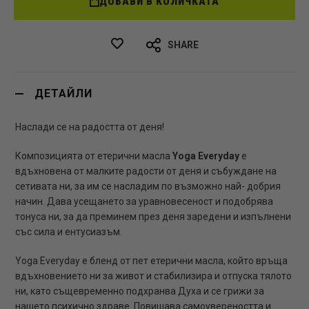
ДОБАВИ В КОЛИЧКАТА
SHARE
ДЕТАЙЛИ
Наслади се на радостта от деня!
Композицията от етерични масла
Yoga Everyday
е
вдъхновена от малките радости от деня и събуждане на
сетивата ни, за им се насладим по възможно най- добрия
начин. Дава усещането за уравновесеност и подобрява
тонуса ни, за да преминем през деня заредени и изпълнени
със сила и ентусиазъм.
Yoga Everyday е бленд от пет етерични масла, който връща
вдъхновението ни за живот и стабилизира и отпуска тялото
ни, като същевременно подхранва Духа и се грижи за
нашето психично здраве. Повишава самоувереността и