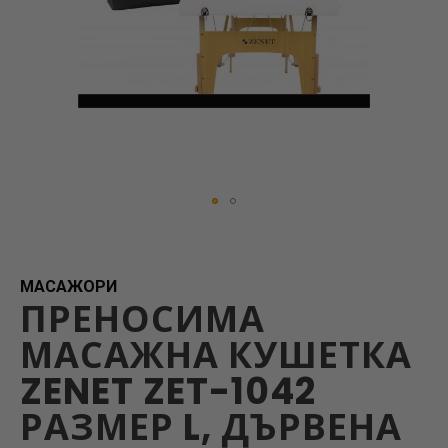
Skip
to
the
beginning
МАСАЖОРИ
ПРЕНОСИМА
of
the
МАСАЖНА КУШЕТКА
images
gallery
ZENET ZET-1042
РАЗМЕР L, ДЪРВЕНА