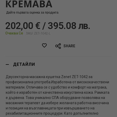
КРЕМАВА
Дайте първата оценка за продукта
202,00 € / 395.08 лв.
Очаква Се
SKU
ZET-1042-L
SHARE
ДЕТАЙЛИ
Двусекторна масажна кушетка Zenet ZET-1042 за
професионална употреба.Изработена от висококачествени
материали. Отличава се с удобство и комфорт на матрака,
който е изработен от качествена изкуствена кожа. Рамката
е дървена. Това уникално СПА оборудване позволява на
масажния терапевт да избере желаната работна височина
и позиция на възглавницата при извършването на
рехабилитационните процедури. Като допълнително