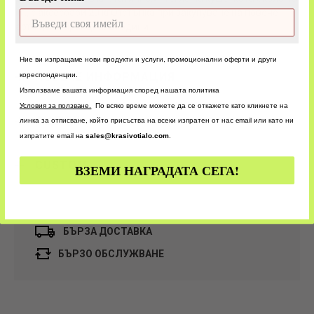
кг., с аксесоари 20 кгОтстъпка при закупуване на повече
артикули.Гаранция: 2 години
Ние ви изпращаме нови продукти и услуги, промоционални оферти и други
ПОВЕЧЕ ИНФОРМАЦИЯ
кореспонденции.
Използваме вашата информация според нашата политика
У
словия за ползване.
По всяко време можете да се откажете като кликнете на
ОЦЕНКИ
линка за отписване, който присъства на всеки изпратен от нас email или като ни
изпратите email на
sales@krasivotialo.com
.
CUSTOM
ВЗЕМИ НАГРАДАТА СЕГА!
БЪРЗА ДОСТАВКА
БЪРЗО ОБСЛУЖВАНЕ