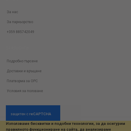
За нас
За парньорство
+359 885742049
ЗА КЛИЕНТИ
Подробно търсене
Доставки и връщане
Платворма за ОРС
Условия за ползване
Използваме бисквитки и подобни технологии, за да осигурим
© 2026 All Rights Reserved. Developed by jvmsaas.com
правилното функциониране на сайта, да анализираме