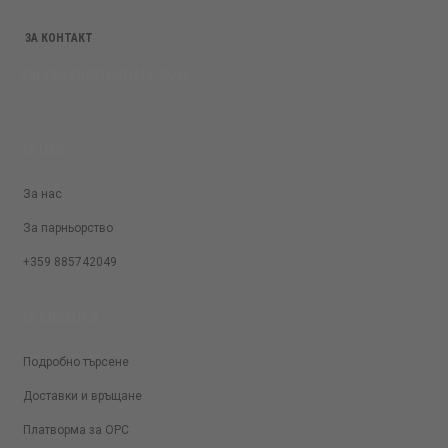
ЗА КОНТАКТ
SALES@KRASIVOTIALO.COM
ЗА НАС
За нас
За парньорство
+359 885742049
ЗА КЛИЕНТИ
Подробно търсене
Доставки и връщане
Платворма за ОРС