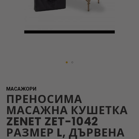
Skip
to
the
beginning
МАСАЖОРИ
ПРЕНОСИМА
of
the
МАСАЖНА КУШЕТКА
images
gallery
ZENET ZET-1042
РАЗМЕР L, ДЪРВЕНА