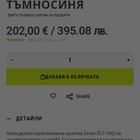
ТЪМНОСИНЯ
Дайте първата оценка за продукта
202,00 € / 395.08 лв.
Налично
SKU
ZET-1042-L-104
ДОБАВИ В КОЛИЧКАТА
SHARE
ДЕТАЙЛИ
Нова двусекторна масажна кушетка Zenet ZET-1042 за
професионална употреба. Сгъваема козметична кушетка за