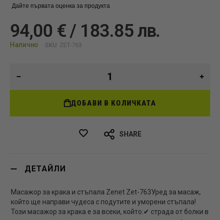
Дайте първата оценка за продукта
94,00 € / 183.85 лв.
Налично
SKU
ZET-763
ДОБАВИ В КОЛИЧКАТА
SHARE
ДЕТАЙЛИ
Масажор за крака и стъпала Zenet Zet-763Уред за масаж,
който ще направи чудеса с подутите и уморени стъпала!
Този масажор за крака е за всеки, който:✔ страда от болки в