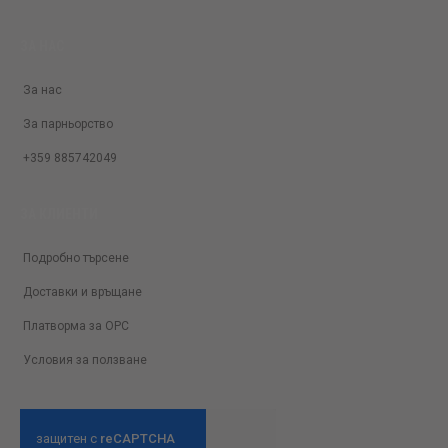
ЗА НАС
За нас
За парньорство
+359 885742049
ЗА КЛИЕНТИ
Подробно търсене
Доставки и връщане
Платворма за ОРС
Условия за ползване