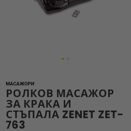
Skip
to
the
beginning
МАСАЖОРИ
РОЛКОВ МАСАЖОР
of
the
ЗА КРАКА И
images
gallery
СТЪПАЛА ZENET ZET-
763