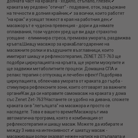
долната част на краката - ходило, стъпало, глезен;✔
краката му редовно "отичат" - подуване, оток, задържане
на течности в долния крайник;✔ за всички, които работят
"на крак" и усещат тежест в края на работния ден;✔
масажорът е чудесна превенция - дори и да нямате
оплаквания, този чудесен уред ще ви даде страхотно
усещане - елиминира стреса, премахва умората, раздвижва
кръвта;Шиацу масажор за кракаБлагодарение на
масажните ролки и въздушните възглавници, които
имитират шиацу и рефлексотерапия, ZENET ZET-763 ще
подобри циркулацията на кръвта, ще укрепи мускулите и
ще задвижи метаболитните процеси. Домашна СПА и
релакс терапия с отпускащ и лечебен ефект! Подобрява
циркулацията, облекчава умората от краката до гърба -
стимулира рефлексните зони, които отговарят за важните
органи!Как да си направите самомасаж на краката у дома
със Zenet Zet-763?Настанете се удобно на дивана, сложете
краката си в "легълцата" на масажора и просто се
насладете. Това е вашето време!Масажорът има
автоматична програма, която е комбинация от
рефлексотерапия и шиацу масаж. Можете да избирате и
между 3 нива на интензивност.✔ шиатцу масаж -
масажиращи ролки оказват нежен натиск на стъпалата и