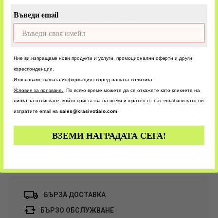
Въведи email
SHARE
ПОВЕЧЕ ИНФОРМАЦИЯ
Ние ви изпращаме нови продукти и услуги, промоционални оферти и други
кореспонденции.
Syis
Използваме вашата информация според нашата политика
У
словия за ползване.
По всяко време можете да се откажете като кликнете на
линка за отписване, който присъства на всеки изпратен от нас email или като ни
изпратите email на
sales@krasivotialo.com
.
ОЦЕНКИ
ВЗЕМИ НАГРАДАТА СЕГА!
CUSTOM
БЪРЗА ДОСТАВКА
БЪРЗО ОБСЛУЖВАНЕ