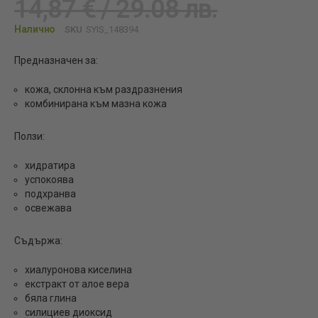
14,87 €
/ 29.08 лв.
Налично
SKU
SYIS_148394
Предназначен за:
кожа, склонна към раздразнения
комбинирана към мазна кожа
Ползи:
хидратира
успокоява
подхранва
освежава
Съдържа:
хиалуронова киселина
екстракт от алое вера
бяла глина
силициев диоксид