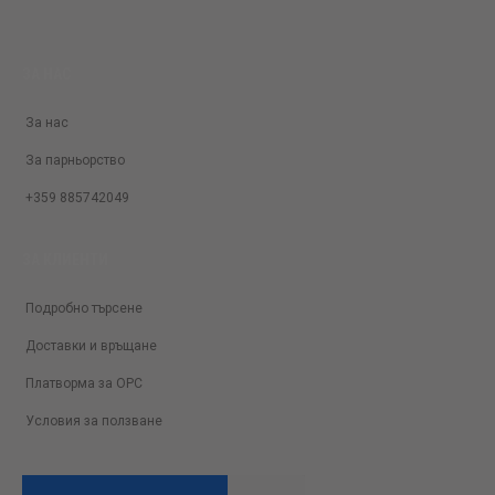
ЗА НАС
За нас
За парньорство
+359 885742049
ЗА КЛИЕНТИ
Подробно търсене
Доставки и връщане
Платворма за ОРС
Условия за ползване