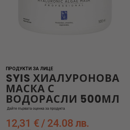
Skip
to
the
beginning
ПРОДУКТИ ЗА ЛИЦЕ
SYIS ХИАЛУРОНОВА
of
the
МАСКА С
images
gallery
ВОДОРАСЛИ 500МЛ
Дайте първата оценка за продукта
12,31 € / 24.08 лв.