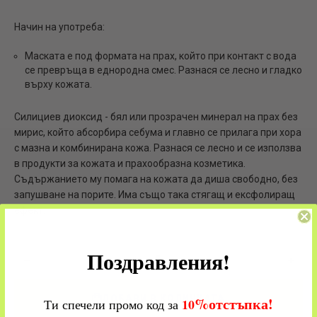
Начин на употреба:
Маската е под формата на прах, който при контакт с вода
се превръща в еднородна смес. Разнася се лесно и гладко
върху кожата.
Силициев диоксид - бял или прозрачен минерал на прах без
мирис, който абсорбира себума и главно се прилага при хора
с мазна и комбинирана кожа. Разнася се лесно и се използва
в продукти за кожата и прахообразна козметика.
Съдържанието му помага на кожата да диша свободно, без
запушване на порите. Има също така стягащ и ексфолиращ
ефект.
Поздравления!
ДОБАВИ В КОЛИЧКАТА
%
отстъпка!
​
10
Ти спечели промо код за