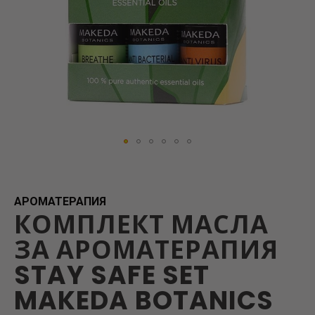
Skip
to
the
beginning
АРОМАТЕРАПИЯ
КОМПЛЕКТ МАСЛА
of
the
ЗА АРОМАТЕРАПИЯ
images
gallery
STAY SAFE SET
MAKEDA BOTANICS