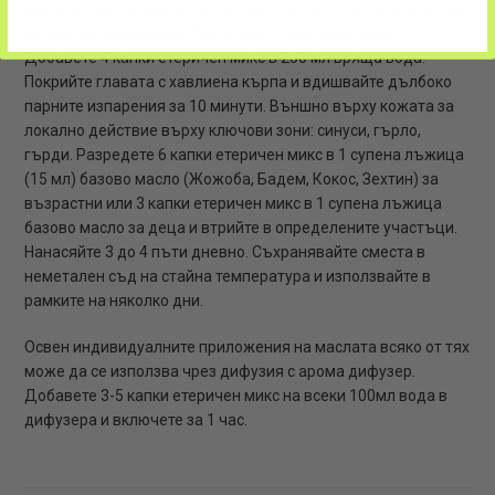
както за грипни неразположения, така и за сезонни алергии.
Начин на приложение: Под формата на инхалация.
Добавете 4 капки етеричен микс в 250 мл вряща вода.
Покрийте главата с хавлиена кърпа и вдишвайте дълбоко
парните изпарения за 10 минути. Външно върху кожата за
локално действие върху ключови зони: синуси, гърло,
гърди. Разредете 6 капки етеричен микс в 1 супена лъжица
(15 мл) базово масло (Жожоба, Бадем, Кокос, Зехтин) за
възрастни или 3 капки етеричен микс в 1 супена лъжица
базово масло за деца и втрийте в определените участъци.
Нанасяйте 3 до 4 пъти дневно. Съхранявайте сместа в
неметален съд на стайна температура и използвайте в
рамките на няколко дни.
Освен индивидуалните приложения на маслата всяко от тях
може да се използва чрез дифузия с арома дифузер.
Добавете 3-5 капки етеричен микс на всеки 100мл вода в
дифузера и включете за 1 час.