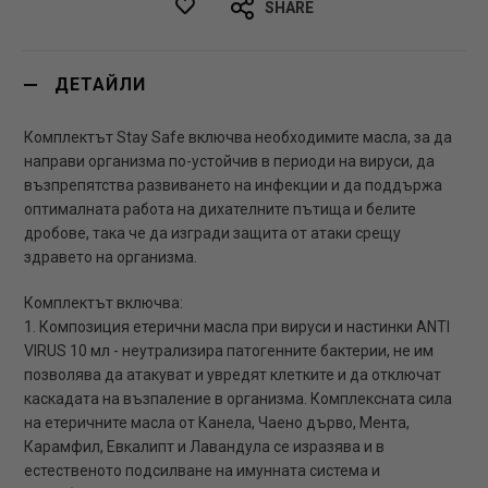
SHARE
ДЕТАЙЛИ
Комплектът Stay Safe включва необходимите масла, за да
направи организма по-устойчив в периоди на вируси, да
възпрепятства развиването на инфекции и да поддържа
оптималната работа на дихателните пътища и белите
дробове, така че да изгради защита от атаки срещу
здравето на организма.
Комплектът включва:
1. Композиция етерични масла при вируси и настинки ANTI
VIRUS 10 мл - неутрализира патогенните бактерии, не им
позволява да атакуват и увредят клетките и да отключат
каскадата на възпаление в организма. Комплексната сила
на етеричните масла от Канела, Чаено дърво, Мента,
Карамфил, Евкалипт и Лавандула се изразява и в
естественото подсилване на имунната система и