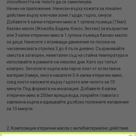
способността на тялото да се самолекува.
Начин на приложение: Нанесен върху кожата за локално
действие върху ключови зони: гърди, гърло, синуси.
Добавете 6 капки етеричен микс в 1 супена лъжица (15мл)
базово масло (Жожоба, Бадем, Кокос, Зехтин) за възрастни
или 3 капки етеричен микс в 1 супена лъжица базово масло
за деца. Нанесете с втриващи движения по посока на
часовниковата стрелка 3 до 4 пъти дневно. Съхранявайте
сместа в затворен, неметален съд на стайна температура и
използвайте в рамките на няколко дни. Като сух топъл
компрес. Затоплете кърпа или парче плат от естествена
материя (памук, лен) и накапете 5-6 капки етеричен микс,
след което наложете върху гърлото или челото за 10
минути. Под формата на инхалация. Добавете 4 капки
етеричен микс в 250мл вряща вода, покрийте главата с
хавлиена кърпа и вдишвайте дълбоко полезните изпарения
за 10 минути.
2. Композиция етерични масла с антибактериално действие
ANTI BACTERIAL 10 мл - специално селектираните масла за