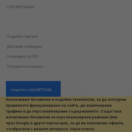
+359 885742049
ЗА КЛИЕНТИ
Подробно търсене
Доставки и връщане
Платворма за ОРС
Условия за ползване
Използваме бисквитки и подобни технологии, за да осигурим
© 2026 All Rights Reserved. Developed by jvmsaas.com
правилното функциониране на сайта, да анализираме
***
трафика и да персонализираме съдържанието. Също така
използваме бисквитки за персонализирани реклами (вкл.
чрез Google и други партньори), за да ви показваме оферти,
съобразени с вашите интереси.
Научи повече
.