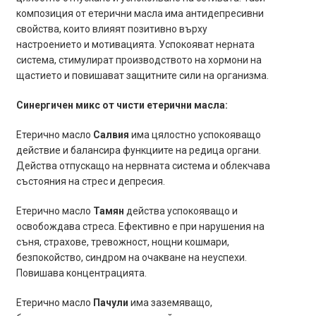
композиция от етерични масла има антидепресивни
свойства, които влияят позитивно върху
настроението и мотивацията. Успокояват нерната
система, стимулират производството на хормони на
щастието и повишават защитните сили на организма.
Синергичен микс от чисти етерични масла:
Етерично масло
Салвия
има цялостно успокояващо
действие и балансира функциите на редица органи.
Действа отпускащо на нервната система и облекчава
състояния на стрес и депресия.
Етерично масло
Тамян
действа успокояващо и
освобождава стреса. Ефективно е при нарушения на
съня, страхове, тревожност, нощни кошмари,
безпокойство, синдром на очакване на неуспехи.
Повишава концентрацията.
Етерично масло
Пачули
има заземяващо,