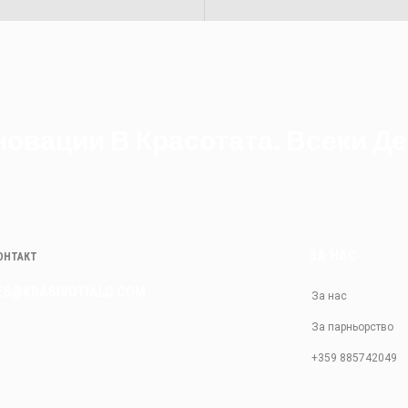
овации В Красотата. Всеки Де
ЗА НАС
КОНТАКТ
ES@KRASIVOTIALO.COM
За нас
За парньорство
+359 885742049