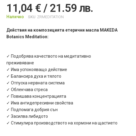
11,04 € / 21.59 лв.
Налично
SKU
ZRMEDITATION
Действия на композицията етерични масла MAKEDA
Botanics
Meditation
:
✓ Подобрява качеството на медитативно
преживяване
✓ Има успокояващо действие
✓ Балансира духа и тялото
✓ Отпуска нервната система
✓ Облекчава стреса
✓ Повишава концентрацията
✓ Има антидепресивни свойства
✓ Подпомага добрия сън
✓ Засилва либидото
✓ Стимулира производството на хормони на щастието