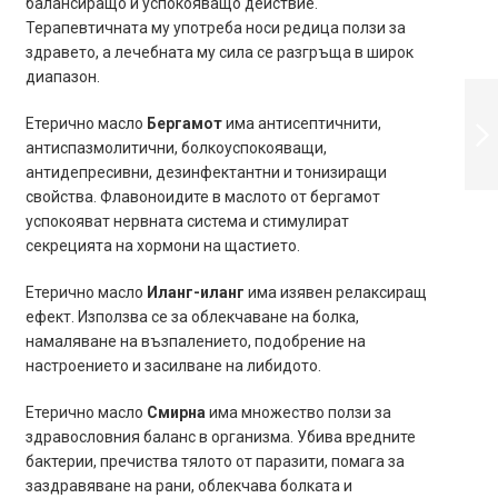
балансиращо и успокояващо действие.
Терапевтичната му употреба носи редица ползи за
здравето, а лечебната му сила се разгръща в широк
диапазон.
КОМПОЗИЦИЯ
ЕТЕРИЧНИ
Етерично масло
Бергамот
има антисептичнити,
МАСЛА ПРИ
ТРЕВОЖНОСТ
антиспазмолитични, болкоуспокояващи,
RELIEVE ANXIETY
антидепресивни, дезинфектантни и тонизиращи
ПРОДЪЛЖИ
10МЛ
свойства. Флавоноидите в маслото от бергамот
успокояват нервната система и стимулират
секрецията на хормони на щастието.
Етерично масло
Иланг-иланг
има изявен релаксиращ
ефект. Използва се за облекчаване на болка,
намаляване на възпалението, подобрение на
настроението и засилване на либидото.
Етерично масло
Смирна
има множество ползи за
здравословния баланс в организма. Убива вредните
бактерии, пречиства тялото от паразити, помага за
заздравяване на рани, облекчава болката и