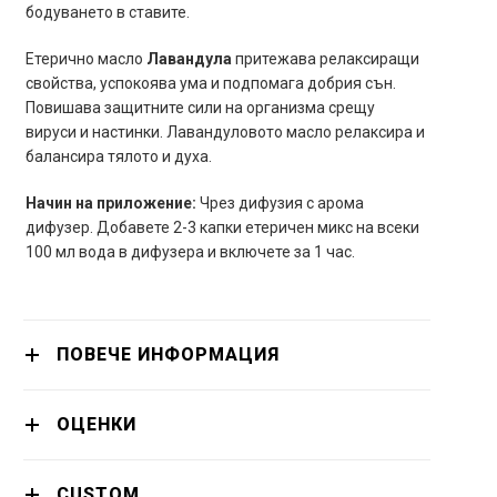
бодуването в ставите.
Етерично масло
Лавандула
притежава релаксиращи
свойства, успокоява ума и подпомага добрия сън.
Повишава защитните сили на организма срещу
вируси и настинки. Лавандуловото масло релаксира и
балансира тялото и духа.
Начин на приложение:
Чрез дифузия с арома
дифузер. Добавете 2-3 капки етеричен микс на всеки
100 мл вода в дифузера и включете за 1 час.
ПОВЕЧЕ ИНФОРМАЦИЯ
ОЦЕНКИ
CUSTOM