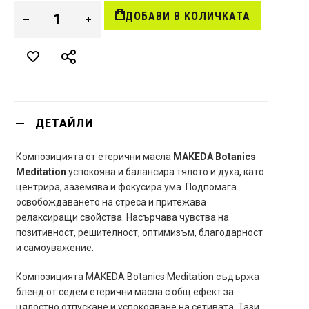
ДОБАВИ В КОЛИЧКАТА
ДЕТАЙЛИ
Композицията от етерични масла
MAKEDA Botanics
Meditation
успокоява и балансира тялото и духа, като
центрира, заземява и фокусира ума. Подпомага
освобождаването на стреса и притежава
релаксиращи свойства. Насърчава чувства на
позитивност, решителност, оптимизъм, благодарност
и самоуважение.
Композицията MAKEDA Botanics Meditation съдържа
бленд от седем етерични масла с общ ефект за
цялостно отпускане и успокояване на сетивата. Тази