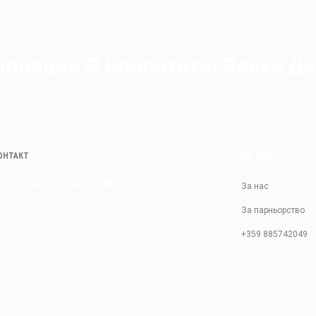
овации В Красотата. Всеки Де
ЗА НАС
КОНТАКТ
ES@KRASIVOTIALO.COM
За нас
За парньорство
+359 885742049