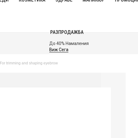
РАЗПРОДАЖБА
До 40% Намаления
Виж Сега
For trimming and shaping eyebrow