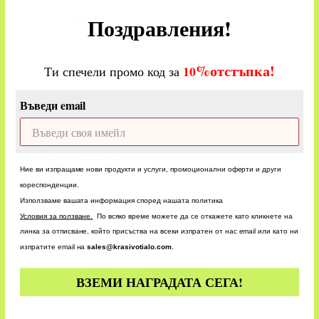
Поздравления!
ОЦЕНКИ
CUSTOM
%
отстъпка!
​
10
Ти спечели промо код за
Въведи email
БЪРЗА ДОСТАВКА
БЪРЗО ОБСЛУЖВАНЕ
Ние ви изпращаме нови продукти и услуги, промоционални оферти и други
кореспонденции.
Използваме вашата информация според нашата политика
У
словия за ползване.
По всяко време можете да се откажете като кликнете на
линка за отписване, който присъства на всеки изпратен от нас email или като ни
изпратите email на
sales@krasivotialo.com
.
24/7 ПОРЪЧКИ
ВЗЕМИ НАГРАДАТА СЕГА!
ПАЗАРУВАЙТЕ ПРИ НАС!