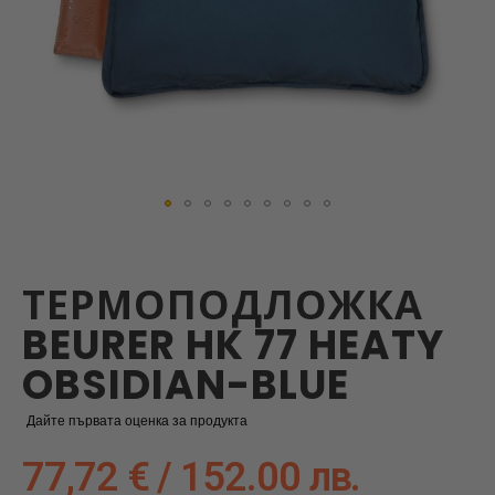
Skip
to
the
ТЕРМОПОДЛОЖКА
beginning
of
BEURER HK 77 HEATY
the
images
OBSIDIAN-BLUE
gallery
Дайте първата оценка за продукта
77,72 € / 152.00 лв.