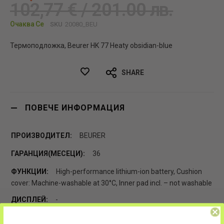
102,77 €
/ 201.00 лв.
Очаква Се
SKU
20080_BEU
Термоподложка, Beurer HK 77 Heaty obsidian-blue
SHARE
ПОВЕЧЕ ИНФОРМАЦИЯ
BEURER
36
High-performance lithium-ion battery, Cushion
cover: Machine-washable at 30°C, Inner pad incl. – not washable
-