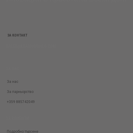
o
r
r
k
a
m
ЗА КОНТАКТ
SALES@KRASIVOTIALO.COM
ЗА НАС
За нас
За парньорство
+359 885742049
ЗА КЛИЕНТИ
Подробно търсене