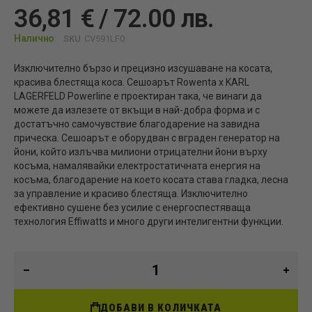
36,81 € / 72.00 лв.
Налично
SKU
CV591LF0
Изключително бързо и прецизно изсушаване на косата,
красива блестяща коса. Сешоарът Rowenta x KARL
LAGERFELD Powerline е проектиран така, че винаги да
можете да излезете от вкъщи в най-добра форма и с
достатъчно самочувствие благодарение на завидна
прическа. Сешоарът е оборудван с вграден генератор на
йони, който излъчва милиони отрицателни йони върху
косъма, намалявайки електростатичната енергия на
косъма, благодарение на което косата става гладка, лесна
за управление и красиво блестяща. Изключително
ефективно сушене без усилие с енергоспестяваща
технология Effiwatts и много други интелигентни функции.
ДОБАВИ В КОЛИЧКАТА