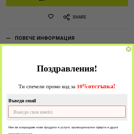
SHARE
ПОВЕЧЕ ИНФОРМАЦИЯ
Rowenta
Поздравления!
24
2100 W
%
отстъпка!
​
10
Ти спечели промо код за
Hanging loop
-
Въведи email
ОЦЕНКИ
Ние ви изпращаме нови продукти и услуги, промоционални оферти и други
кореспонденции.