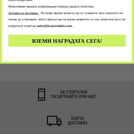
CUSTOM
Използваме вашата информация според нашата политика
У
словия за ползване.
По всяко време можете да се откажете като кликнете на
линка за отписване, който присъства на всеки изпратен от нас email или като ни
изпратите email на
sales@krasivotialo.com
.
БЪРЗА ДОСТАВКА
ВЗЕМИ НАГРАДАТА СЕГА!
БЪРЗО ОБСЛУЖВАНЕ
24/7 ПОРЪЧКИ
ПАЗАРУВАЙТЕ ПРИ НАС!
БЪРЗА
ДОСТАВКА