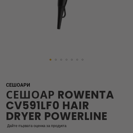
Skip
to
the
beginning
СЕШОАРИ
СЕШОАР ROWENTA
of
the
CV591LF0 HAIR
images
gallery
DRYER POWERLINE
Дайте първата оценка за продукта