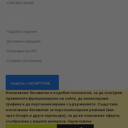
+359 885742049
ЗА КЛИЕНТИ
Подробно търсене
Доставки и връщане
Платворма за ОРС
Условия за ползване
Използваме бисквитки и подобни технологии, за да осигурим
© 2026 All Rights Reserved. Developed by jvmsaas.com
правилното функциониране на сайта, да анализираме
***
трафика и да персонализираме съдържанието. Също така
използваме бисквитки за персонализирани реклами (вкл.
чрез Google и други партньори), за да ви показваме оферти,
съобразени с вашите интереси.
Научи повече
.