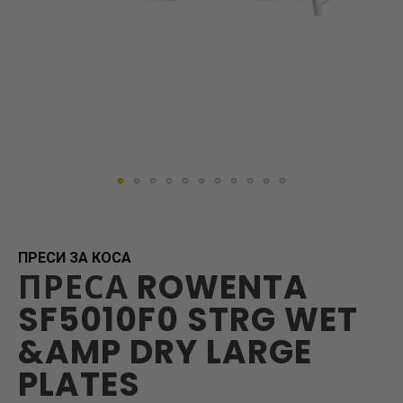
Skip
to
the
beginning
ПРЕСИ ЗА КОСА
ПРЕСА ROWENTA
of
the
SF5010F0 STRG WET
images
gallery
&AMP DRY LARGE
PLATES