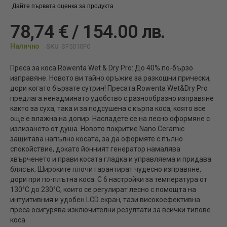
Дайте първата оценка за продукта
78,74 € / 154.00 лв.
Налично
SKU
SF5010F0
Преса за коса Rowenta Wet & Dry Pro: До 40% по-бързо
изправяне. Новото ви тайно оръжие за разкошни прически,
дори когато бързате сутрин! Пресата Rowenta Wet&Dry Pro
предлага ненадминато удобство с разнообразно изправяне
както за суха, така и за подсушена с кърпа коса, която все
още е влажна на допир. Насладете се на лесно оформяне с
излизането от душа. Новото покритие Nano Ceramic
защитава напълно косата, за да оформяте с пълно
спокойствие, докато йонният генератор намалява
хвърченето и прави косата гладка и управляема и придава
блясък. Широките плочи гарантират чудесно изправяне,
дори при по-плътна коса. С 6 настройки за температура от
130°C до 230°C, които се регулират лесно с помощта на
интуитивния и удобен LCD екран, тази високоефективна
преса осигурява изключителни резултати за всички типове
коса.