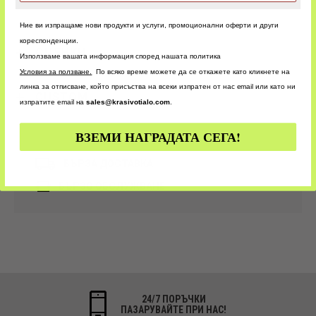
Ние ви изпращаме нови продукти и услуги, промоционални оферти и други
кореспонденции.
ОЦЕНКИ
Използваме вашата информация според нашата политика
У
словия за ползване.
По всяко време можете да се откажете като кликнете на
линка за отписване, който присъства на всеки изпратен от нас email или като ни
CUSTOM
изпратите email на
sales@krasivotialo.com
.
ВЗЕМИ НАГРАДАТА СЕГА!
БЪРЗА ДОСТАВКА
БЪРЗО ОБСЛУЖВАНЕ
24/7 ПОРЪЧКИ
ПАЗАРУВАЙТЕ ПРИ НАС!