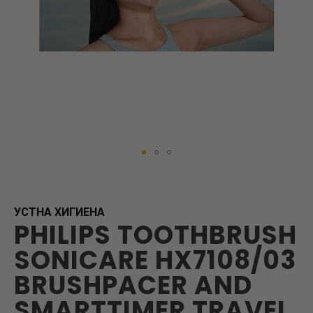
Skip
to
the
beginning
УСТНА ХИГИЕНА
PHILIPS TOOTHBRUSH
of
the
SONICARE HX7108/03
images
gallery
BRUSHPACER AND
SMARTTIMER TRAVEL