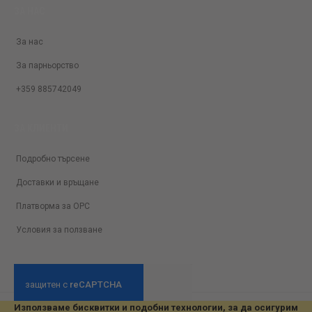
ЗА НАС
За нас
За парньорство
+359 885742049
ЗА КЛИЕНТИ
Подробно търсене
Доставки и връщане
Платворма за ОРС
Условия за ползване
Използваме бисквитки и подобни технологии, за да осигурим