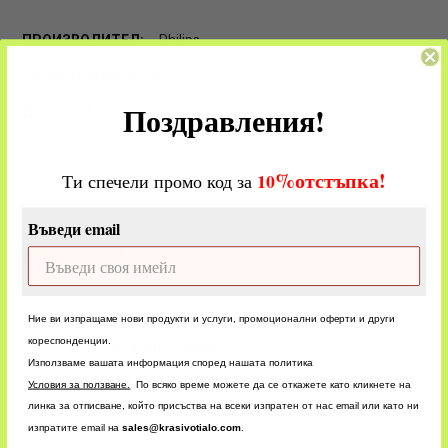
Philips
24
Поздравления!
-
%
отстъпка!
​
10
Ти спечели промо код за
ОЦЕНКИ
Въведи email
CUSTOM
Ние ви изпращаме нови продукти и услуги, промоционални оферти и други
кореспонденции.
БЪРЗА ДОСТАВКА
Използваме вашата информация според нашата политика
БЪРЗО ОБСЛУЖВАНЕ
У
словия за ползване.
По всяко време можете да се откажете като кликнете на
линка за отписване, който присъства на всеки изпратен от нас email или като ни
изпратите email на
sales@krasivotialo.com
.