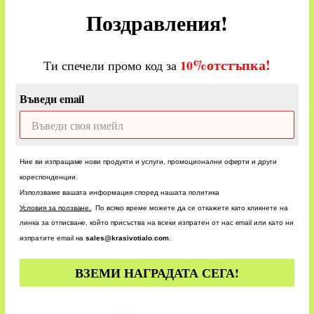
ОЦЕНКИ
Поздравления!
CUSTOM
%
отстъпка!
​
10
Ти спечели промо код за
Въведи email
БЪРЗА ДОСТАВКА
БЪРЗО ОБСЛУЖВАНЕ
Ние ви изпращаме нови продукти и услуги, промоционални оферти и други
кореспонденции.
Използваме вашата информация според нашата политика
У
словия за ползване.
По всяко време можете да се откажете като кликнете на
линка за отписване, който присъства на всеки изпратен от нас email или като ни
изпратите email на
sales@krasivotialo.com
.
24/7 ПОРЪЧКИ
ПАЗАРУВАЙТЕ ПРИ НАС!
ВЗЕМИ НАГРАДАТА СЕГА!