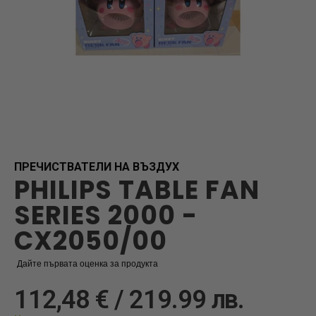
Skip
to
the
beginning
ПРЕЧИСТВАТЕЛИ НА ВЪЗДУХ
PHILIPS TABLE FAN
of
the
SERIES 2000 -
images
gallery
CX2050/00
Дайте първата оценка за продукта
112,48 € / 219.99 лв.