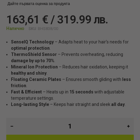
Дайте първата оценка за продукта
163,61 € / 319.99 лв.
Налично
SKU
BHS838/00
SenseIQ Technology
– Adapts heat to your hair’s needs for
optimal protection
.
ThermoShield Sensor
– Prevents overheating, reducing
damage by up to 70%
.
Mineral Ion Protection
– Reduces hair oxidation, keeping it
healthy and shiny
.
Floating Ceramic Plates
– Ensures smooth gliding with
less
friction
.
Fast & Efficient
– Heats up in
15 seconds
with adjustable
temperature settings.
Long-lasting Style
– Keeps hair straight and sleek
all day
.