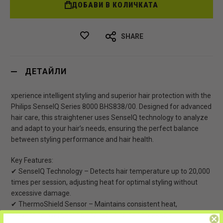
ДОБАВИ В КОЛИЧКАТА
SHARE
ДЕТАЙЛИ
xperience intelligent styling and superior hair protection with the
Philips SenseIQ Series 8000 BHS838/00. Designed for advanced
hair care, this straightener uses SenseIQ technology to analyze
and adapt to your hair’s needs, ensuring the perfect balance
between styling performance and hair health.
Key Features:
✔ SenseIQ Technology – Detects hair temperature up to 20,000
times per session, adjusting heat for optimal styling without
excessive damage.
✔ ThermoShield Sensor – Maintains consistent heat,
preventing overheating and reducing hair breakage.