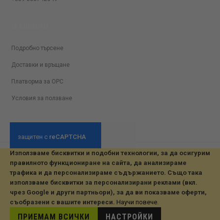
ЗА КЛИЕНТИ
Подробно търсене
Доставки и връщане
Платворма за ОРС
Условия за ползване
Използваме бисквитки и подобни технологии, за да осигурим
© 2026 All Rights Reserved. Developed by jvmsaas.com
правилното функциониране на сайта, да анализираме
***
трафика и да персонализираме съдържанието. Също така
използваме бисквитки за персонализирани реклами (вкл.
чрез Google и други партньори), за да ви показваме оферти,
съобразени с вашите интереси.
Научи повече
.
ПРИЕМАМ ВСИЧКИ
НАСТРОЙКИ