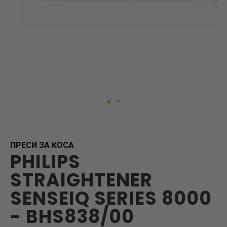
Skip
to
the
beginning
ПРЕСИ ЗА КОСА
PHILIPS
of
the
STRAIGHTENER
images
gallery
SENSEIQ SERIES 8000
- BHS838/00