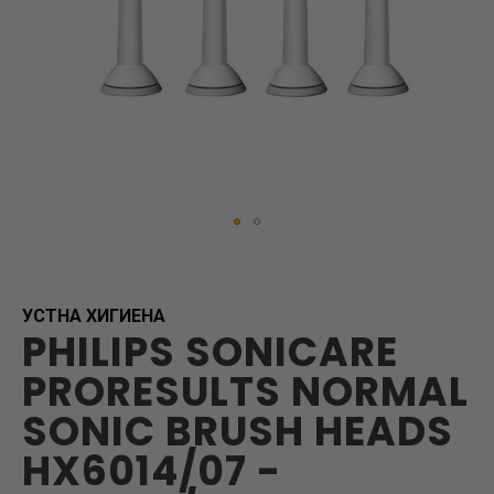
Skip
to
the
beginning
УСТНА ХИГИЕНА
PHILIPS SONICARE
of
the
PRORESULTS NORMAL
images
gallery
SONIC BRUSH HEADS
HX6014/07 -