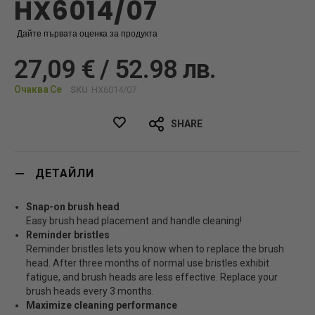
HX6014/07
Дайте първата оценка за продукта
27,09 € / 52.98 лв.
Очаква Се
SKU
HX6014/07
SHARE
ДЕТАЙЛИ
Snap-on brush head
Easy brush head placement and handle cleaning!
Reminder bristles
Reminder bristles lets you know when to replace the brush
head. After three months of normal use bristles exhibit
fatigue, and brush heads are less effective. Replace your
brush heads every 3 months.
Maximize cleaning performance