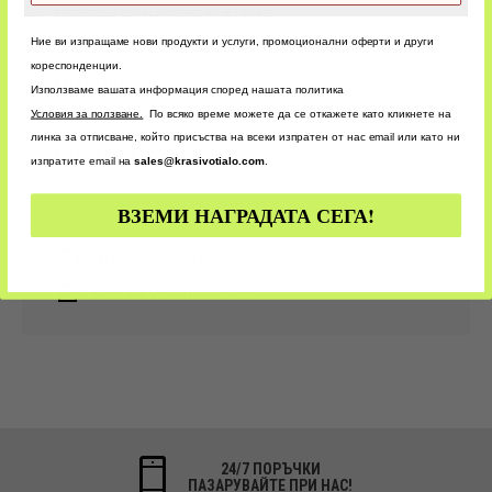
ПОВЕЧЕ ИНФОРМАЦИЯ
Ние ви изпращаме нови продукти и услуги, промоционални оферти и други
кореспонденции.
ОЦЕНКИ
Използваме вашата информация според нашата политика
У
словия за ползване.
По всяко време можете да се откажете като кликнете на
линка за отписване, който присъства на всеки изпратен от нас email или като ни
CUSTOM
изпратите email на
sales@krasivotialo.com
.
ВЗЕМИ НАГРАДАТА СЕГА!
БЪРЗА ДОСТАВКА
БЪРЗО ОБСЛУЖВАНЕ
24/7 ПОРЪЧКИ
ПАЗАРУВАЙТЕ ПРИ НАС!