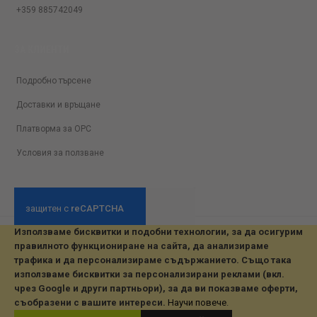
+359 885742049
ЗА КЛИЕНТИ
Подробно търсене
Доставки и връщане
Платворма за ОРС
Условия за ползване
Използваме бисквитки и подобни технологии, за да осигурим
© 2026 All Rights Reserved. Developed by jvmsaas.com
правилното функциониране на сайта, да анализираме
***
трафика и да персонализираме съдържанието. Също така
използваме бисквитки за персонализирани реклами (вкл.
чрез Google и други партньори), за да ви показваме оферти,
съобразени с вашите интереси.
Научи повече
.