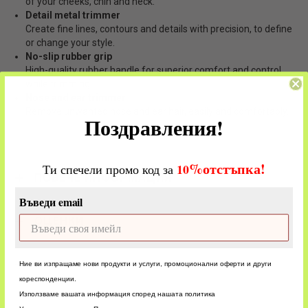
of your cheeks, chin and neck.
Detail metal trimmer
Create fine lines, contours and details with precision, to define
or change your style.
No-slip rubber grip
High-quality rubber handle for superior comfort and control
while trimming.
Nose and ear trimmer
Remove unwanted nose and ear hair, easily and comfortably.
Поздравления!
%
отстъпка!
​
10
Ти спечели промо код за
ПОВЕЧЕ ИНФОРМАЦИЯ
Въведи email
ОЦЕНКИ
CUSTOM
Ние ви изпращаме нови продукти и услуги, промоционални оферти и други
кореспонденции.
Използваме вашата информация според нашата политика