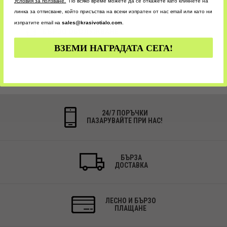
У
словия за ползване.
По всяко време можете да се откажете като кликнете на
линка за отписване, който присъства на всеки изпратен от нас email или като ни
БЪРЗА ДОСТАВКА
изпратите email на
sales@krasivotialo.com
.
БЪРЗО ОБСЛУЖВАНЕ
ВЗЕМИ НАГРАДАТА СЕГА!
24/7 ПОРЪЧКИ
ПАЗАРУВАЙТЕ ПРИ НАС!
БЪРЗА
ДОСТАВКА
ЛЕСНО И БЪРЗО
ПЛАЩАНЕ