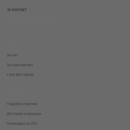
ЗА КОНТАКТ
SALES@KRASIVOTIALO.COM
ЗА НАС
За нас
За парньорство
+359 885742049
ЗА КЛИЕНТИ
Подробно търсене
Доставки и връщане
Платворма за ОРС