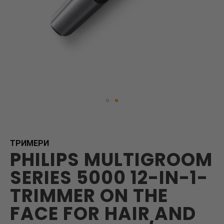
Skip
to
the
beginning
ТРИМЕРИ
PHILIPS MULTIGROOM
of
the
SERIES 5000 12-IN-1-
images
gallery
TRIMMER ON THE
FACE FOR HAIR AND