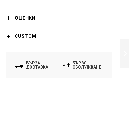
ОЦЕНКИ
CUSTOM
PHILIPS STAND
FAN SERIES 1000
MINIMUM NOISE
TILTABLE AND
OSCILLATING -
БЪРЗА
БЪРЗО
ПРОДЪЛЖИ
CX1520/01
ДОСТАВКА
ОБСЛУЖВАНЕ