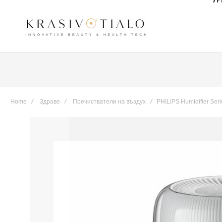
Home
Здраве
Пречистватели на въздух
PHILIPS Humidifier Seri
Skip
to
the
end
of
the
images
gallery