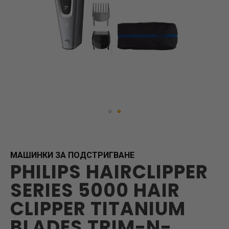
Skip
to
the
beginning
МАШИНКИ ЗА ПОДСТРИГВАНЕ
PHILIPS HAIRCLIPPER
of
the
SERIES 5000 HAIR
images
gallery
CLIPPER TITANIUM
BLADES TRIM-N-