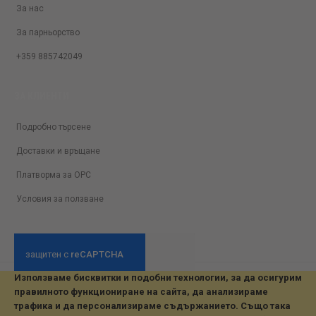
За нас
За парньорство
+359 885742049
ЗА КЛИЕНТИ
Подробно търсене
Доставки и връщане
Платворма за ОРС
Условия за ползване
Използваме бисквитки и подобни технологии, за да осигурим
© 2026 All Rights Reserved. Developed by jvmsaas.com
правилното функциониране на сайта, да анализираме
***
трафика и да персонализираме съдържанието. Също така