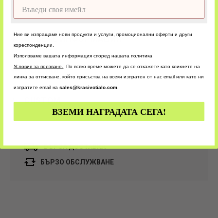
Ние ви изпращаме нови продукти и услуги, промоционални оферти и други
ПОВЕЧЕ ИНФОРМАЦИЯ
кореспонденции.
Използваме вашата информация според нашата политика
У
словия за ползване.
По всяко време можете да се откажете като кликнете на
ОЦЕНКИ
линка за отписване, който присъства на всеки изпратен от нас email или като ни
изпратите email на
sales@krasivotialo.com
.
CUSTOM
ВЗЕМИ НАГРАДАТА СЕГА!
БЪРЗА ДОСТАВКА
БЪРЗО ОБСЛУЖВАНЕ