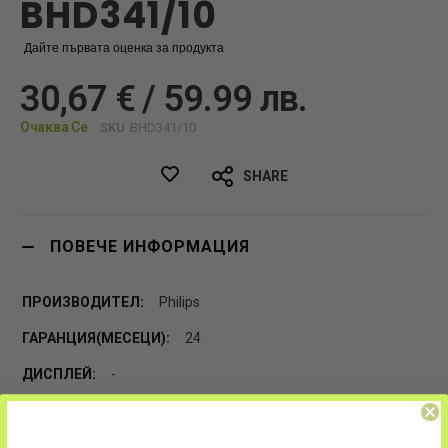
BHD341/10
Дайте първата оценка за продукта
30,67 € / 59.99 лв.
Очаква Се
SKU
BHD341/10
SHARE
ПОВЕЧЕ ИНФОРМАЦИЯ
Philips
24
-