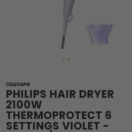
Skip
to
the
beginning
СЕШОАРИ
PHILIPS HAIR DRYER
of
the
2100W
images
gallery
THERMOPROTECT 6
SETTINGS VIOLET -