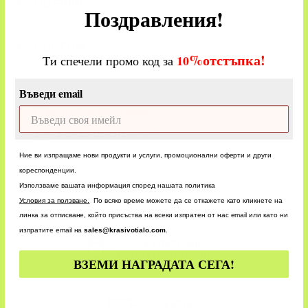
ОЦЕНКИ
Поздравления!
CUSTOM
%
отстъпка!
​
10
Ти спечели промо код за
Въведи email
БЪРЗА ДОСТАВКА
БЪРЗО ОБСЛУЖВАНЕ
Ние ви изпращаме нови продукти и услуги, промоционални оферти и други
кореспонденции.
Използваме вашата информация според нашата политика
У
словия за ползване.
По всяко време можете да се откажете като кликнете на
линка за отписване, който присъства на всеки изпратен от нас email или като ни
изпратите email на
sales@krasivotialo.com
.
24/7 ПОРЪЧКИ
ПАЗАРУВАЙТЕ ПРИ НАС!
ВЗЕМИ НАГРАДАТА СЕГА!
БЪРЗА