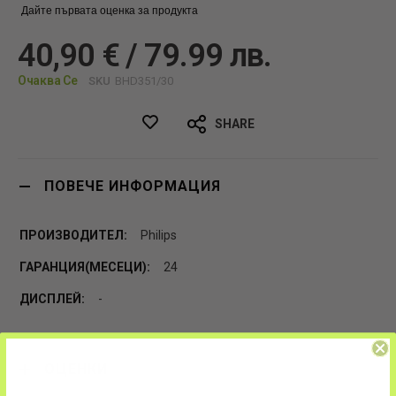
Дайте първата оценка за продукта
40,90 € / 79.99 лв.
Очаква Се
SKU
BHD351/30
SHARE
ПОВЕЧЕ ИНФОРМАЦИЯ
Philips
24
-
ОЦЕНКИ