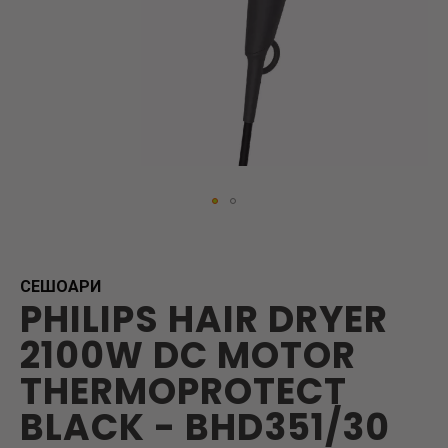
Skip
to
the
beginning
СЕШОАРИ
PHILIPS HAIR DRYER
of
the
2100W DC MOTOR
images
gallery
THERMOPROTECT
BLACK - BHD351/30