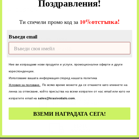
Поздравления!
CUSTOM
%
отстъпка!
​
10
Ти спечели промо код за
Въведи email
БЪРЗА ДОСТАВКА
БЪРЗО ОБСЛУЖВАНЕ
Ние ви изпращаме нови продукти и услуги, промоционални оферти и други
кореспонденции.
Използваме вашата информация според нашата политика
У
словия за ползване.
По всяко време можете да се откажете като кликнете на
линка за отписване, който присъства на всеки изпратен от нас email или като ни
изпратите email на
sales@krasivotialo.com
.
24/7 ПОРЪЧКИ
ПАЗАРУВАЙТЕ ПРИ НАС!
ВЗЕМИ НАГРАДАТА СЕГА!
БЪРЗА
ДОСТАВКА