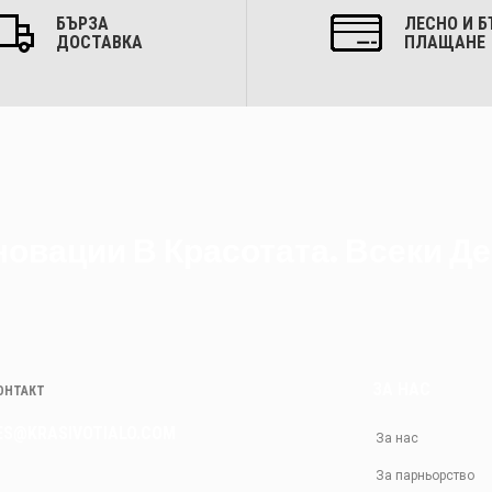
БЪРЗА
ЛЕСНО И Б
ДОСТАВКА
ПЛАЩАНЕ
овации В Красотата. Всеки Де
ЗА НАС
КОНТАКТ
ES@KRASIVOTIALO.COM
За нас
За парньорство