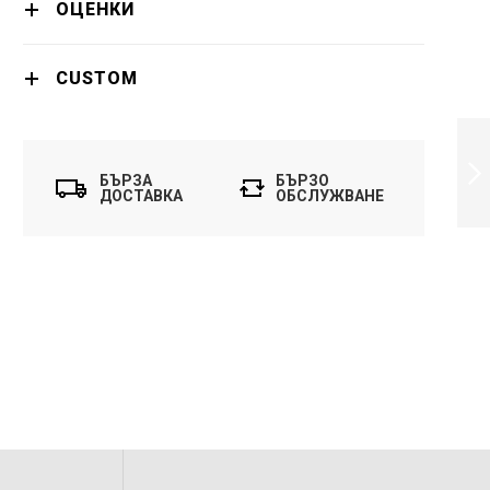
ОЦЕНКИ
CUSTOM
PHILIPS TOWER
FAN SERIES 5000
AIRFLOW 2230
БЪРЗА
БЪРЗО
M3/H WHITE 28 DB
ДОСТАВКА
ОБСЛУЖВАНЕ
- CX5535/00
ПРОДЪЛЖИ