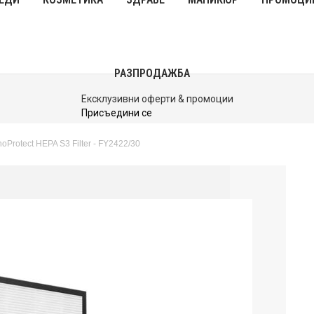
РАЗПРОДАЖБА
До 40% Намаления
Виж Сега
Protect HEPA S3 Filter - FY2422/30