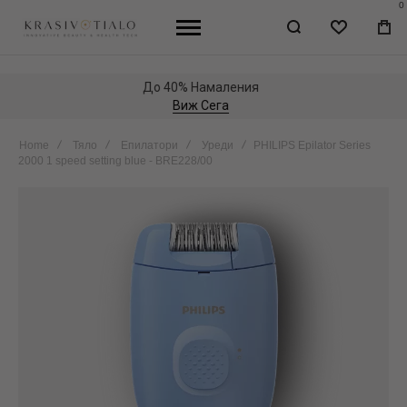
0
WISHLIST
МО
КО
До 40% Намаления
Виж Сега
Home
Тяло
Епилатори
Уреди
PHILIPS Epilator Series
2000 1 speed setting blue - BRE228/00
Skip
to
the
end
of
the
images
gallery