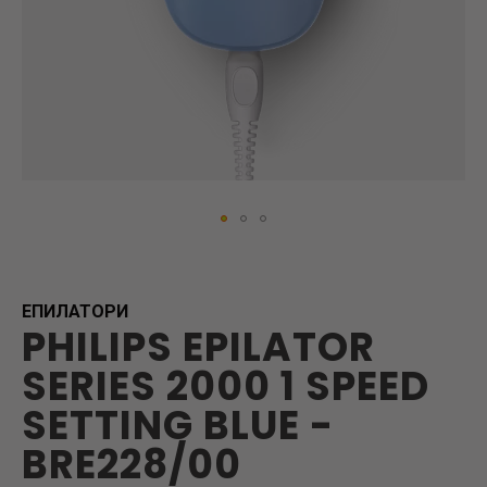
Skip
to
the
beginning
ЕПИЛАТОРИ
PHILIPS EPILATOR
of
the
SERIES 2000 1 SPEED
images
gallery
SETTING BLUE -
BRE228/00