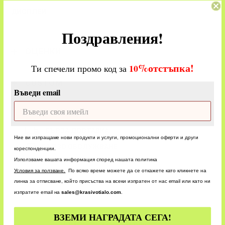
-
Поздравления!
ОЦЕНКИ
%
отстъпка!
​
10
Ти спечели промо код за
CUSTOM
Въведи email
БЪРЗА ДОСТАВКА
Ние ви изпращаме нови продукти и услуги, промоционални оферти и други
БЪРЗО ОБСЛУЖВАНЕ
кореспонденции.
Използваме вашата информация според нашата политика
У
словия за ползване.
По всяко време можете да се откажете като кликнете на
линка за отписване, който присъства на всеки изпратен от нас email или като ни
изпратите email на
sales@krasivotialo.com
.
ВЗЕМИ НАГРАДАТА СЕГА!