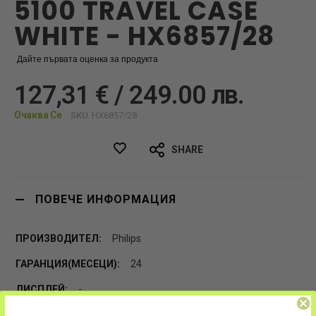
5100 TRAVEL CASE
WHITE - HX6857/28
Дайте първата оценка за продукта
127,31 € / 249.00 лв.
Очаква Се
SKU
HX6857/28
SHARE
ПОВЕЧЕ ИНФОРМАЦИЯ
Philips
24
-