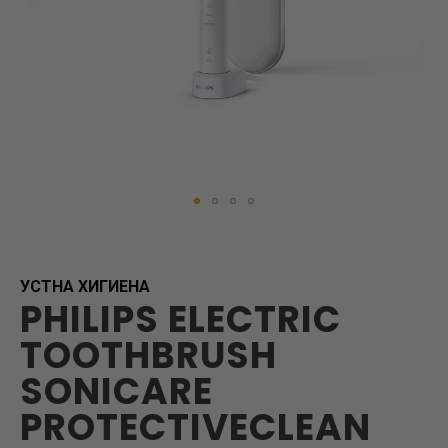
Skip
to
the
beginning
УСТНА ХИГИЕНА
PHILIPS ELECTRIC
of
the
TOOTHBRUSH
images
gallery
SONICARE
PROTECTIVECLEAN