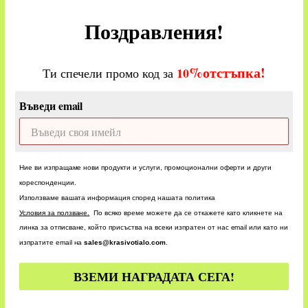
Поздравления!
ОЦЕНКИ
%
отстъпка!
​
10
Ти спечели промо код за
CUSTOM
Въведи email
БЪРЗА ДОСТАВКА
БЪРЗО ОБСЛУЖВАНЕ
Ние ви изпращаме нови продукти и услуги, промоционални оферти и други
кореспонденции.
Използваме вашата информация според нашата политика
У
словия за ползване.
По всяко време можете да се откажете като кликнете на
линка за отписване, който присъства на всеки изпратен от нас email или като ни
изпратите email на
sales@krasivotialo.com
.
24/7 ПОРЪЧКИ
ВЗЕМИ НАГРАДАТА СЕГА!
ПАЗАРУВАЙТЕ ПРИ НАС!