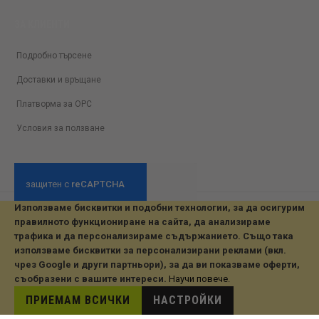
ЗА КЛИЕНТИ
Подробно търсене
Доставки и връщане
Платворма за ОРС
Условия за ползване
Използваме бисквитки и подобни технологии, за да осигурим
© 2026 All Rights Reserved. Developed by jvmsaas.com
правилното функциониране на сайта, да анализираме
***
трафика и да персонализираме съдържанието. Също така
използваме бисквитки за персонализирани реклами (вкл.
чрез Google и други партньори), за да ви показваме оферти,
съобразени с вашите интереси.
Научи повече
.
ПРИЕМАМ ВСИЧКИ
НАСТРОЙКИ
This site is hosted by
JvmSaas.com