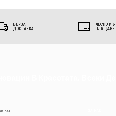
БЪРЗА
ЛЕСНО И Б
ДОСТАВКА
ПЛАЩАНЕ
овации В Красотата. Всеки Де
ЗА НАС
КОНТАКТ