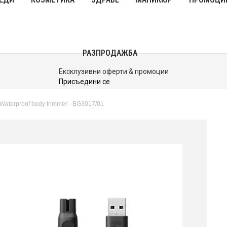
РАЗПРОДАЖБА
До 40% Намаления
Виж Сега
Waterproof body trimmer - BG3017/01