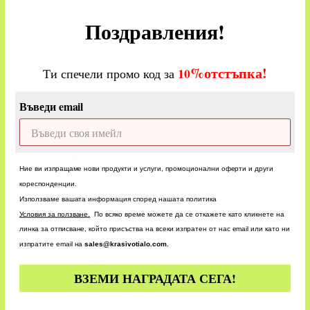
Поздравления!
ОЦЕНКИ
%
отстъпка!
​
10
Ти спечели промо код за
CUSTOM
Въведи email
БЪРЗА ДОСТАВКА
БЪРЗО ОБСЛУЖВАНЕ
Ние ви изпращаме нови продукти и услуги, промоционални оферти и други
кореспонденции.
Използваме вашата информация според нашата политика
У
словия за ползване.
По всяко време можете да се откажете като кликнете на
линка за отписване, който присъства на всеки изпратен от нас email или като ни
изпратите email на
sales@krasivotialo.com
.
24/7 ПОРЪЧКИ
ВЗЕМИ НАГРАДАТА СЕГА!
ПАЗАРУВАЙТЕ ПРИ НАС!