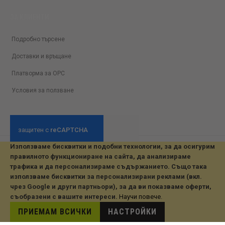
ЗА КЛИЕНТИ
Подробно търсене
Доставки и връщане
Платворма за ОРС
Условия за ползване
Използваме бисквитки и подобни технологии, за да осигурим
© 2026 All Rights Reserved. Developed by jvmsaas.com
правилното функциониране на сайта, да анализираме
***
трафика и да персонализираме съдържанието. Също така
използваме бисквитки за персонализирани реклами (вкл.
чрез Google и други партньори), за да ви показваме оферти,
съобразени с вашите интереси.
Научи повече
.
ПРИЕМАМ ВСИЧКИ
НАСТРОЙКИ
This site is hosted by
JvmSaas.com