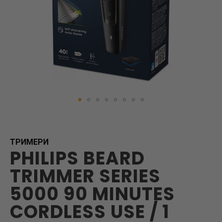
Skip
to
the
beginning
ТРИМЕРИ
PHILIPS BEARD
of
the
TRIMMER SERIES
images
gallery
5000 90 MINUTES
CORDLESS USE / 1