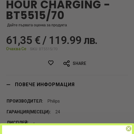
HOUR CHARGING -
BT5515/70
Дайте първата оценка за продукта
61,35 € / 119.99 лв.
Очаква Се
SKU
BT5515/70
SHARE
ПОВЕЧЕ ИНФОРМАЦИЯ
Philips
24
-