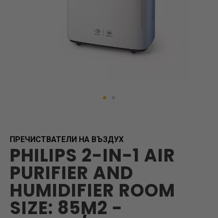
Skip
to
the
beginning
ПРЕЧИСТВАТЕЛИ НА ВЪЗДУХ
PHILIPS 2-IN-1 AIR
of
the
PURIFIER AND
images
gallery
HUMIDIFIER ROOM
SIZE: 85M2 -