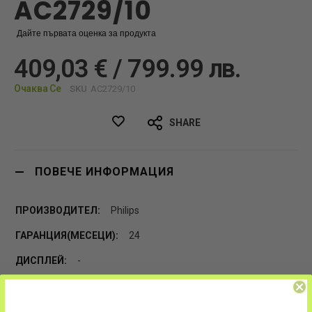
AC2729/10
Дайте първата оценка за продукта
409,03 € / 799.99 лв.
Очаква Се
SKU
AC2729/10
SHARE
ПОВЕЧЕ ИНФОРМАЦИЯ
Philips
24
-