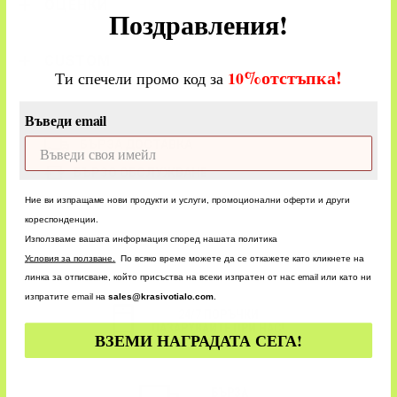
ОЦЕНКИ
Поздравления!
CUSTOM
%
отстъпка!
​
10
Ти спечели промо код за
Въведи email
БЪРЗА ДОСТАВКА
БЪРЗО ОБСЛУЖВАНЕ
Ние ви изпращаме нови продукти и услуги, промоционални оферти и други
кореспонденции.
Използваме вашата информация според нашата политика
У
словия за ползване.
По всяко време можете да се откажете като кликнете на
линка за отписване, който присъства на всеки изпратен от нас email или като ни
изпратите email на
sales@krasivotialo.com
.
24/7 ПОРЪЧКИ
ПАЗАРУВАЙТЕ ПРИ НАС!
ВЗЕМИ НАГРАДАТА СЕГА!
БЪРЗА