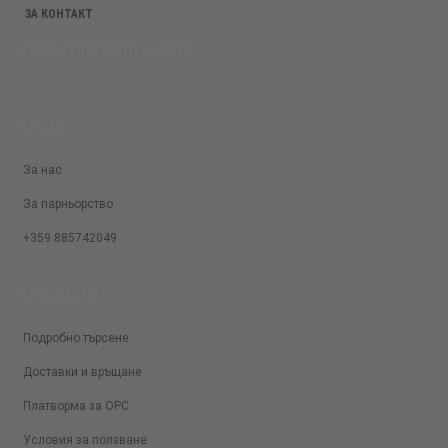
ЗА КОНТАКТ
SALES@KRASIVOTIALO.COM
ЗА НАС
За нас
За парньорство
+359 885742049
ЗА КЛИЕНТИ
Подробно търсене
Доставки и връщане
Платворма за ОРС
Условия за ползване