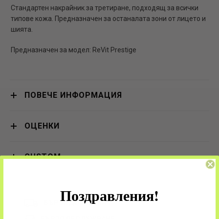
Стандартен накрайник за третиране, подходящ за всички
типове кожа. Предназначен за останалата зони от лицето и
шията.
Предназначен за модел: ReVit Prestige
ПОВЕЧЕ ИНФОРМАЦИЯ
ОЦЕНКИ
CUSTOM
Поздравления!
БЪРЗА ДОСТАВКА
БЪРЗО ОБСЛУЖВАНЕ