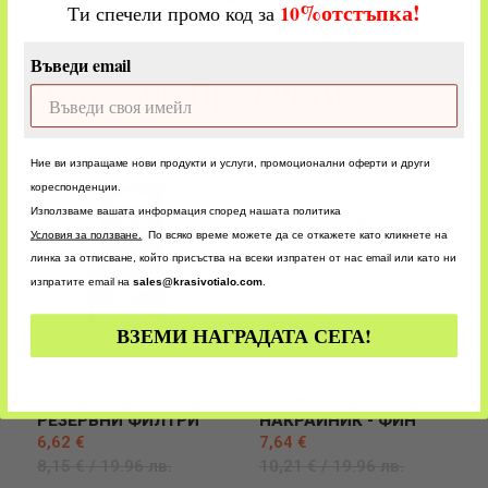
%
отстъпка!
​
10
Ти спечели промо код за
Въведи email
Свързани Продукти
Ние ви изпращаме нови продукти и услуги, промоционални оферти и други
кореспонденции.
Използваме вашата информация според нашата политика
У
словия за ползване.
По всяко време можете да се откажете като кликнете на
линка за отписване, който присъства на всеки изпратен от нас email или като ни
изпратите email на
sales@krasivotialo.com
.
- 19%
ВЗЕМИ НАГРАДАТА СЕГА!
HOT
- 25%
Аксесоари
Аксесоари
SILK'N REVIT PRESTIGE
SILK'N REVIT PRESTIGE
РЕЗЕРВНИ ФИЛТРИ
НАКРАЙНИК - ФИН
6,62 €
7,64 €
8,15 €
/ 19.96 лв.
10,21 €
/ 19.96 лв.