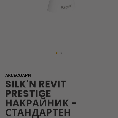
Skip
to
the
beginning
АКСЕСОАРИ
SILK'N REVIT
of
the
PRESTIGE
images
gallery
НАКРАЙНИК -
СТАНДАРТЕН