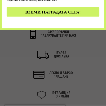
изпратите email на
sales@krasivotialo.com
.
ВЗЕМИ НАГРАДАТА СЕГА!
24/7 ПОРЪЧКИ
ПАЗАРУВАЙТЕ ПРИ НАС!
БЪРЗА
ДОСТАВКА
ЛЕСНО И БЪРЗО
ПЛАЩАНЕ
Е-ГАРАНЦИЯ
ПО ИМЕЙЛ