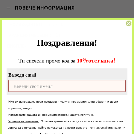
ПОВЕЧЕ ИНФОРМАЦИЯ
Rowenta
24
Поздравления!
-
%
отстъпка!
​
10
Ти спечели промо код за
ОЦЕНКИ
Въведи email
CUSTOM
Ние ви изпращаме нови продукти и услуги, промоционални оферти и други
кореспонденции.
Използваме вашата информация според нашата политика
БЪРЗА ДОСТАВКА
У
словия за ползване.
По всяко време можете да се откажете като кликнете на
БЪРЗО ОБСЛУЖВАНЕ
линка за отписване, който присъства на всеки изпратен от нас email или като ни