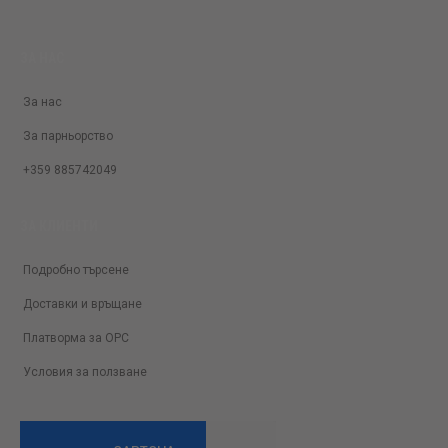
ЗА НАС
За нас
За парньорство
+359 885742049
ЗА КЛИЕНТИ
Подробно търсене
Доставки и връщане
Платворма за ОРС
Условия за ползване