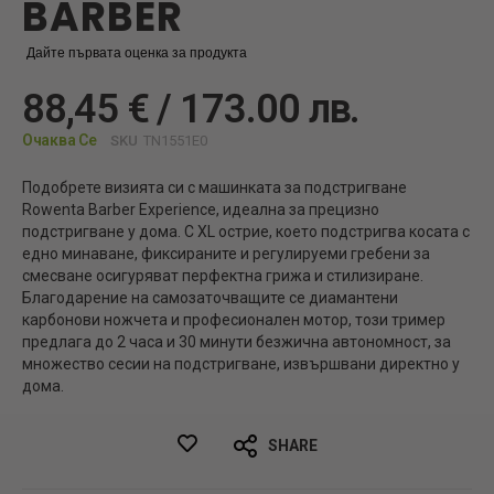
BARBER
Дайте първата оценка за продукта
88,45 € / 173.00 лв.
Очаква Се
SKU
TN1551E0
Подобрете визията си с машинката за подстригване
Rowenta Barber Experience, идеална за прецизно
подстригване у дома. С XL острие, което подстригва косата с
едно минаване, фиксираните и регулируеми гребени за
смесване осигуряват перфектна грижа и стилизиране.
Благодарение на самозаточващите се диамантени
карбонови ножчета и професионален мотор, този тример
предлага до 2 часа и 30 минути безжична автономност, за
множество сесии на подстригване, извършвани директно у
дома.
SHARE