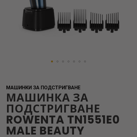
Skip
to
the
beginning
МАШИНКИ ЗА ПОДСТРИГВАНЕ
МАШИНКА ЗА
of
the
ПОДСТРИГВАНЕ
images
gallery
ROWENTA TN1551E0
MALE BEAUTY