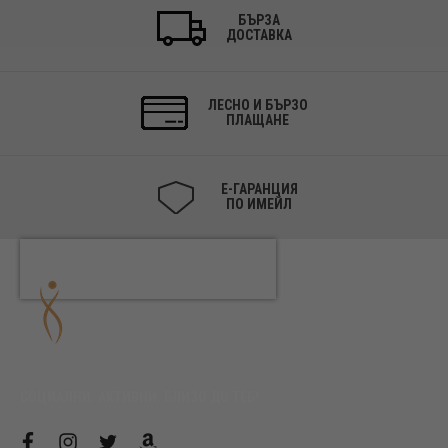
БЪРЗА
ДОСТАВКА
ЛЕСНО И БЪРЗО
ПЛАЩАНЕ
Е-ГАРАНЦИЯ
ПО ИМЕЙЛ
СОЦИАЛНИ. АКТИВНИ. БЛИЗО ДО ТЕБ!
f
i
t
a