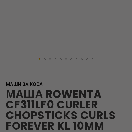
Skip
to
the
beginning
МАШИ ЗА КОСА
МАША ROWENTA
of
the
CF311LF0 CURLER
images
gallery
CHOPSTICKS CURLS
FOREVER KL 10MM