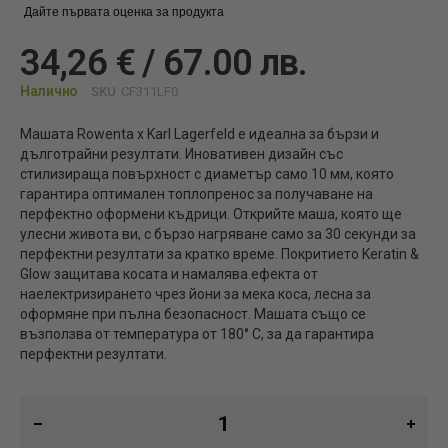
Дайте първата оценка за продукта
34,26 € / 67.00 лв.
Налично
SKU
CF311LF0
Машата Rowenta x Karl Lagerfeld е идеална за бързи и
дълготрайни резултати. Иновативен дизайн със
стилизираща повърхност с диаметър само 10 мм, която
гарантира оптимален топлопренос за получаване на
перфектно оформени къдрици. Открийте маша, която ще
улесни живота ви, с бързо нагряване само за 30 секунди за
перфектни резултати за кратко време. Покритието Keratin &
Glow защитава косата и намалява ефекта от
наелектризирането чрез йони за мека коса, лесна за
оформяне при пълна безопасност. Машата също се
възползва от температура от 180° C, за да гарантира
перфектни резултати.