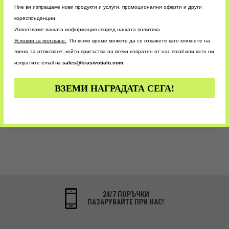
Ние ви изпращаме нови продукти и услуги, промоционални оферти и други
ОЦЕНКИ
кореспонденции.
Използваме вашата информация според нашата политика
У
словия за ползване.
По всяко време можете да се откажете като кликнете на
CUSTOM
линка за отписване, който присъства на всеки изпратен от нас email или като ни
изпратите email на
sales@krasivotialo.com
.
ВЗЕМИ НАГРАДАТА СЕГА!
БЪРЗА ДОСТАВКА
БЪРЗО ОБСЛУЖВАНЕ
24/7 ПОРЪЧКИ
ПАЗАРУВАЙТЕ ПРИ НАС!