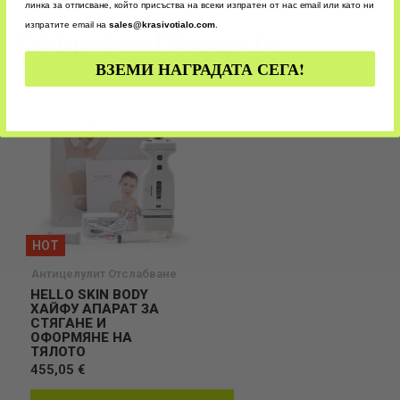
линка за отписване, който присъства на всеки изпратен от нас email или като ни
изпратите email на
sales@krasivotialo.com
.
Свързани Продукти
ВЗЕМИ НАГРАДАТА СЕГА!
HOT
Антицелулит Отслабване
HELLO SKIN BODY
ХАЙФУ АПАРАТ ЗА
СТЯГАНЕ И
ОФОРМЯНЕ НА
ТЯЛОТО
455,05 €