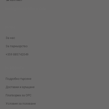
SALES@KRASIVOTIALO.COM
ЗА НАС
За нас
За парньорство
+359 885742049
ЗА КЛИЕНТИ
Подробно търсене
Доставки и връщане
Платворма за ОРС
Условия за ползване