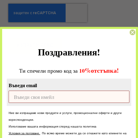
ИЗПРАТИ РЕВЮ
Поздравления!
%
отстъпка!
​
10
Ти спечели промо код за
Въведи email
CUSTOM
Ние ви изпращаме нови продукти и услуги, промоционални оферти и други
БЪРЗА ДОСТАВКА
кореспонденции.
БЪРЗО ОБСЛУЖВАНЕ
Използваме вашата информация според нашата политика
У
словия за ползване.
По всяко време можете да се откажете като кликнете на