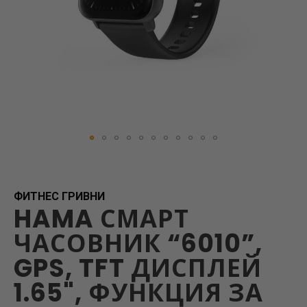
Skip
to
the
beginning
ФИТНЕС ГРИВНИ
HAMA СМАРТ
of
the
ЧАСОВНИК “6010”,
images
gallery
GPS, TFT ДИСПЛЕЙ
1.65", ФУНКЦИЯ ЗА