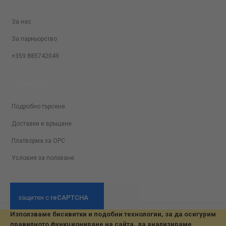
За нас
За парньорство
+359 885742049
ЗА КЛИЕНТИ
Подробно търсене
Доставки и връщане
Платворма за ОРС
Условия за ползване
Използваме бисквитки и подобни технологии, за да осигурим
© 2026 All Rights Reserved. Developed by jvmsaas.com
правилното функциониране на сайта, да анализираме