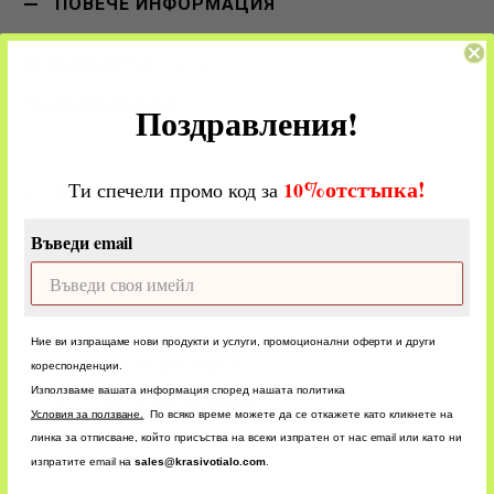
ПОВЕЧЕ ИНФОРМАЦИЯ
HAMA
24
Поздравления!
%
отстъпка!
​
10
Ти спечели промо код за
ОЦЕНКИ
Въведи email
CUSTOM
Ние ви изпращаме нови продукти и услуги, промоционални оферти и други
БЪРЗА ДОСТАВКА
кореспонденции.
Използваме вашата информация според нашата политика
БЪРЗО ОБСЛУЖВАНЕ
У
словия за ползване.
По всяко време можете да се откажете като кликнете на
линка за отписване, който присъства на всеки изпратен от нас email или като ни
изпратите email на
sales@krasivotialo.com
.