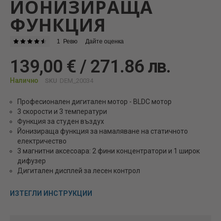
ЙОНИЗИРАЩА
ФУНКЦИЯ
1
Ревю
Дайте оценка
Оценка:
93
100
% of
139,00 € / 271.86 лв.
Налично
SKU
DEM_20034
Професионален дигитален мотор - BLDC мотор
3 скорости и 3 температури
Функция за студен въздух
Йонизираща функция за намаляване на статичното
електричество
3 магнитни аксесоара: 2 фини концентратори и 1 широк
дифузер
Дигитален дисплей за лесен контрол
ИЗТЕГЛИ ИНСТРУКЦИИ