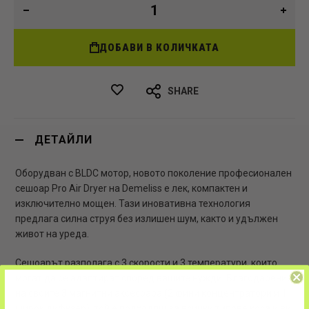
ДОБАВИ В КОЛИЧКАТА
SHARE
ДЕТАЙЛИ
Оборудван с BLDC мотор, новото поколение професионален
сешоар Pro Air Dryer на Demeliss е лек, компактен и
изключително мощен. Тази иновативна технология
предлага силна струя без излишен шум, както и удължен
живот на уреда.
Сешоарът разполага с 3 скорости и 3 температури, които
могат да се адаптират според вашите нужди. Благодарение
на своите 3 магнитни аксесоара (2 фини концентратори и 1
широк дифузер), той е подходящ за всички типове коса и ви