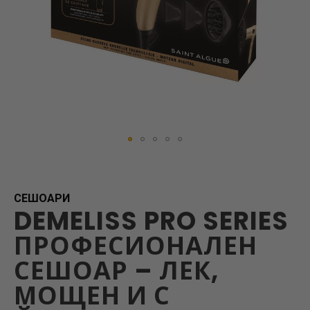
Skip
to
the
beginning
СЕШОАРИ
DEMELISS PRO SERIES
of
the
ПРОФЕСИОНАЛЕН
images
gallery
СЕШОАР – ЛЕК,
МОЩЕН И С