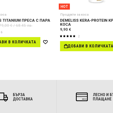
HOT
коса
Продукти за коса
S TITANIUM ПРЕСА С ПАРА
DEMELISS KERA-PROTEIN К
КОСА
79,00 €
/ 68.45 лв.
9,90 €
6
2
Оценка:
100%
АВИ В КОЛИЧКАТА
Добави
ДОБАВИ В КОЛИЧКАТ
в
желани
БЪРЗА
ЛЕСНО И Б
ДОСТАВКА
ПЛАЩАНЕ