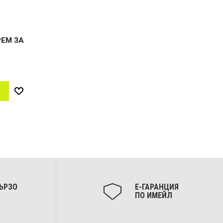
РЕМ ЗА
А
Добави
в
желани
ЪРЗО
Е-ГАРАНЦИЯ
ПО ИМЕЙЛ