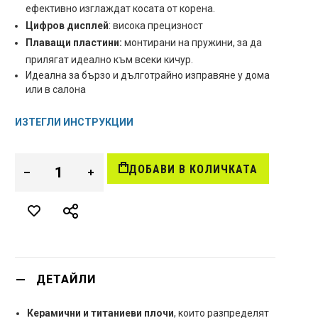
ефективно изглаждат косата от корена.
Цифров дисплей
: висока прецизност
Плаващи пластини:
монтирани на пружини, за да
прилягат идеално към всеки кичур.
Идеална за бързо и дълготрайно изправяне у дома
или в салона
ИЗТЕГЛИ ИНСТРУКЦИИ
ДОБАВИ В КОЛИЧКАТА
ДЕТАЙЛИ
Керамични и титаниеви плочи
, които разпределят