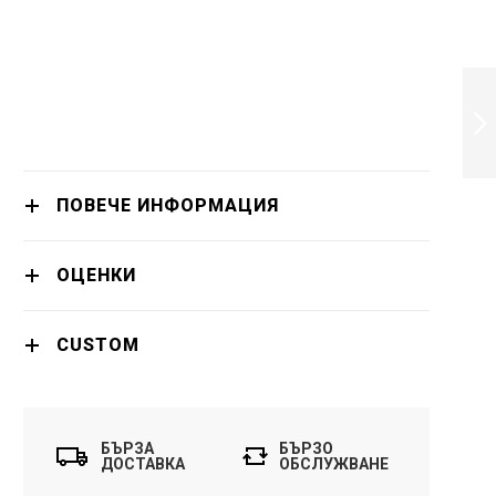
DEMELISS KERA-
GOLD XL – ПРЕСА
ЗА КОСА С
ПЛОЧИ
ОБОГАТЕНИ С
ПРОДЪЛЖИ
КЕРАТИН
ПОВЕЧЕ ИНФОРМАЦИЯ
ОЦЕНКИ
CUSTOM
БЪРЗА
БЪРЗО
ДОСТАВКА
ОБСЛУЖВАНЕ