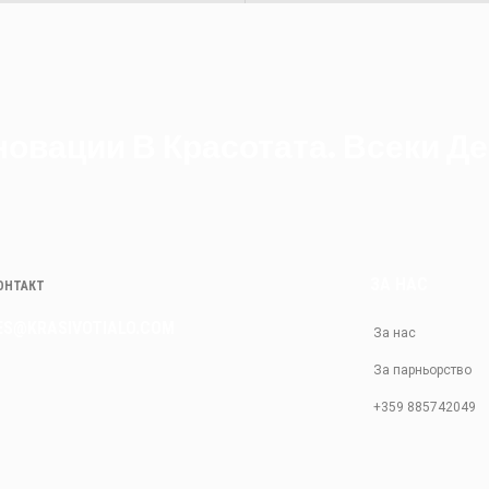
овации В Красотата. Всеки Де
ЗА НАС
КОНТАКТ
ES@KRASIVOTIALO.COM
За нас
За парньорство
+359 885742049