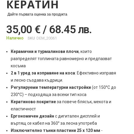
КЕРАТИН
Дайте първата оценка за продукта
35,00 € / 68.45 лв.
Налично
SKU
DEM_20061
Керамични и турмалинови плочи
, които
разпределят топлината равномерно и предпазват
косъма
2 в 1 уред за изправяне на коса
: Ефективно изправя
и лесно създава къдрици.
Регулируеми температурни настройки
(от 150°C до
230°C) – подходяща за всеки тип коса
Кератиново покритие
за повече блясък, мекота и
еластичност
Ергономичен дизайн
с дигитален дисплей и
въртящ се кабел на 360° за лесна употреба
Изключително тънки пластини 25 x 120 мм
-