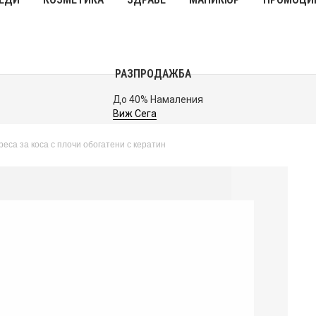
РАЗПРОДАЖБА
До 40% Намаления
Виж Сега
са за коса с плочи обогатени с кератин