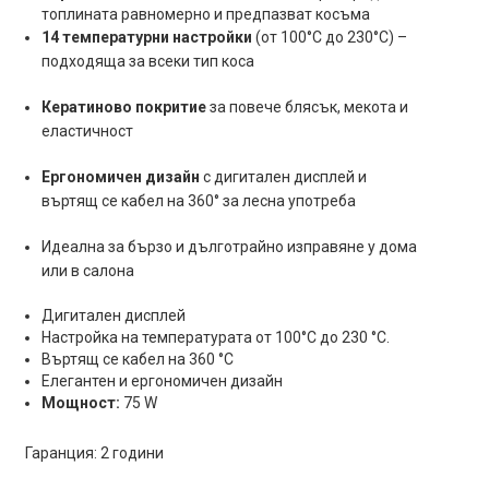
топлината равномерно и предпазват косъма
14 температурни настройки
(от 100°C до 230°C) –
подходяща за всеки тип коса
Кератиново покритие
за повече блясък, мекота и
еластичност
Ергономичен дизайн
с дигитален дисплей и
въртящ се кабел на 360° за лесна употреба
Идеална за бързо и дълготрайно изправяне у дома
или в салона
Дигитален дисплей
Настройка на температурата от 100°С до 230 °С.
Въртящ се кабел на 360 °С
Елегантен и ергономичен дизайн
Мощност:
75 W
Гаранция: 2 години