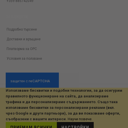
+359 885742049
ЗА КЛИЕНТИ
Подробно търсене
Доставки и връщане
Платворма за ОРС
Условия за ползване
Използваме бисквитки и подобни технологии, за да осигурим
© 2026 All Rights Reserved. Developed by jvmsaas.com
правилното функциониране на сайта, да анализираме
***
трафика и да персонализираме съдържанието. Също така
използваме бисквитки за персонализирани реклами (вкл.
чрез Google и други партньори), за да ви показваме оферти,
съобразени с вашите интереси.
Научи повече
.
ПРИЕМАМ ВСИЧКИ
НАСТРОЙКИ