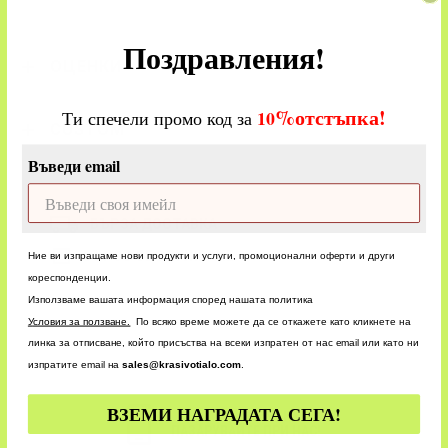
Поздравления!
ОЦЕНКИ
%
отстъпка!
​
10
Ти спечели промо код за
CUSTOM
Въведи email
БЪРЗА ДОСТАВКА
БЪРЗО ОБСЛУЖВАНЕ
Ние ви изпращаме нови продукти и услуги, промоционални оферти и други
кореспонденции.
Използваме вашата информация според нашата политика
У
словия за ползване.
По всяко време можете да се откажете като кликнете на
линка за отписване, който присъства на всеки изпратен от нас email или като ни
изпратите email на
sales@krasivotialo.com
.
ВЗЕМИ НАГРАДАТА СЕГА!
24/7 ПОРЪЧКИ
ПАЗАРУВАЙТЕ ПРИ НАС!