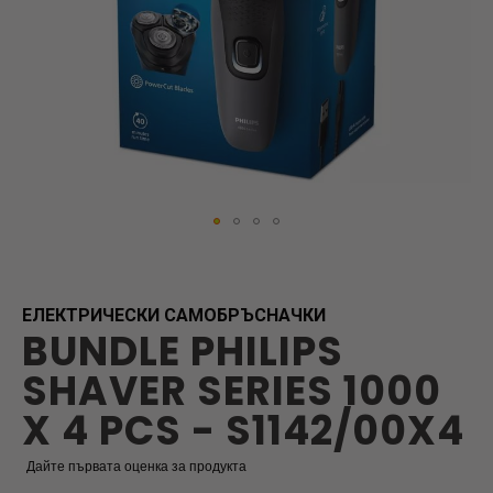
Skip
to
the
beginning
ЕЛЕКТРИЧЕСКИ САМОБРЪСНАЧКИ
BUNDLE PHILIPS
of
the
SHAVER SERIES 1000
images
gallery
X 4 PCS - S1142/00X4
Дайте първата оценка за продукта