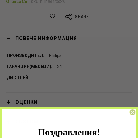
Очаква Се
SKU
BHB864/00Х6
SHARE
ПОВЕЧЕ ИНФОРМАЦИЯ
Philips
24
-
ОЦЕНКИ
CUSTOM
Поздравления!