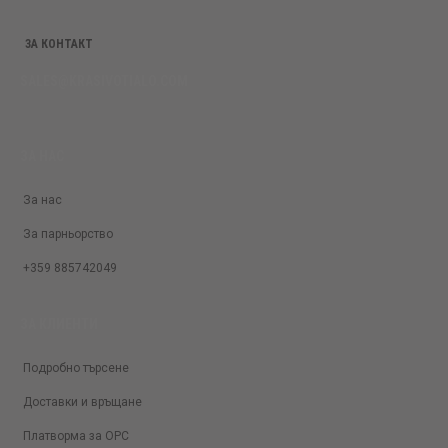
ЗА КОНТАКТ
SALES@KRASIVOTIALO.COM
ЗА НАС
За нас
За парньорство
+359 885742049
ЗА КЛИЕНТИ
Подробно търсене
Доставки и връщане
Платворма за ОРС