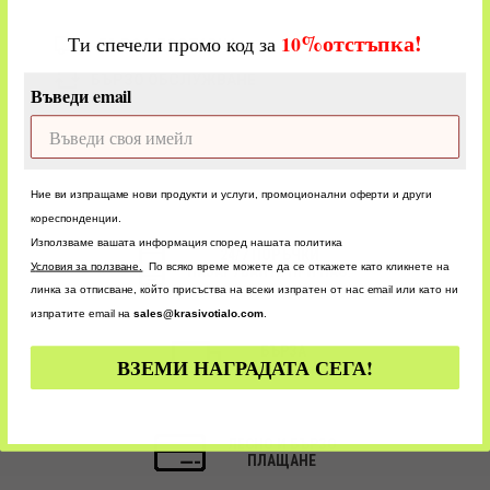
%
отстъпка!
​
10
Ти спечели промо код за
БЪРЗА ДОСТАВКА
БЪРЗО ОБСЛУЖВАНЕ
Въведи email
Ние ви изпращаме нови продукти и услуги, промоционални оферти и други
кореспонденции.
Използваме вашата информация според нашата политика
24/7 ПОРЪЧКИ
У
словия за ползване.
По всяко време можете да се откажете като кликнете на
ПАЗАРУВАЙТЕ ПРИ НАС!
линка за отписване, който присъства на всеки изпратен от нас email или като ни
изпратите email на
sales@krasivotialo.com
.
БЪРЗА
ВЗЕМИ НАГРАДАТА СЕГА!
ДОСТАВКА
ЛЕСНО И БЪРЗО
ПЛАЩАНЕ