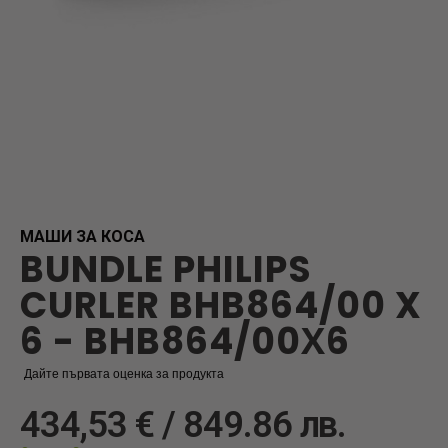
Skip
to
the
beginning
МАШИ ЗА КОСА
BUNDLE PHILIPS
of
the
CURLER BHB864/00 X
images
gallery
6 - BHB864/00Х6
Дайте първата оценка за продукта
434,53 € / 849.86 лв.