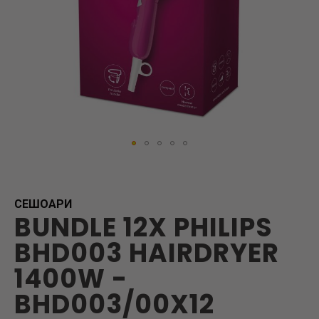
Skip
to
the
beginning
СЕШОАРИ
BUNDLE 12X PHILIPS
of
the
BHD003 HAIRDRYER
images
gallery
1400W -
BHD003/00X12