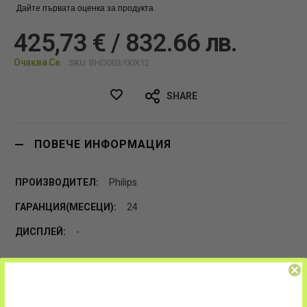
Дайте първата оценка за продукта
425,73 € / 832.66 лв.
Очаква Се
SKU
BHD003/00X12
SHARE
ПОВЕЧЕ ИНФОРМАЦИЯ
Philips
24
-
ОЦЕНКИ