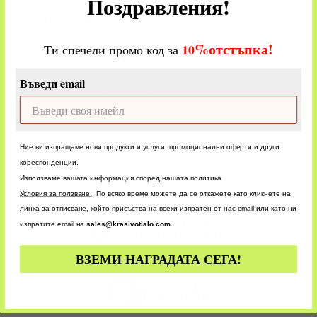
Поздравления!
CUSTOM
%
отстъпка!
​
10
Ти спечели промо код за
Въведи email
БЪРЗА ДОСТАВКА
БЪРЗО ОБСЛУЖВАНЕ
Ние ви изпращаме нови продукти и услуги, промоционални оферти и други
кореспонденции.
Използваме вашата информация според нашата политика
У
словия за ползване.
По всяко време можете да се откажете като кликнете на
линка за отписване, който присъства на всеки изпратен от нас email или като ни
изпратите email на
sales@krasivotialo.com
.
24/7 ПОРЪЧКИ
ПАЗАРУВАЙТЕ ПРИ НАС!
ВЗЕМИ НАГРАДАТА СЕГА!
БЪРЗА
ДОСТАВКА