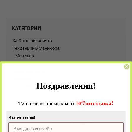
КАТЕГОРИИ
За Фотоепилацията
Тенденции В Маникюра
Маникюр
Грижа За Кожата
Грижа За Косата
Педикюр
Поздравления!
Грижа За Тялото
%
отстъпка!
​
10
Ти спечели промо код за
Въведи email
24/7 ПОРЪЧКИ
ПАЗАРУВАЙТЕ ПРИ НАС!