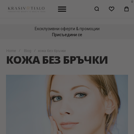
0
WISHLIST
МО
КО
Ексклузивни оферти & промоции
Присъедини се
Home
Blog
кожа без бръчки
КОЖА БЕЗ БРЪЧКИ