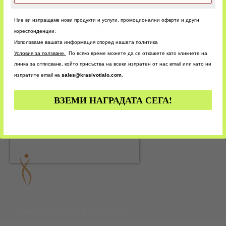
Ние ви изпращаме нови продукти и услуги, промоционални оферти и други
БЪРЗА
ДОСТАВКА
кореспонденции.
Използваме вашата информация според нашата политика
У
словия за ползване.
По всяко време можете да се откажете като кликнете на
ЛЕСНО И БЪРЗО
линка за отписване, който присъства на всеки изпратен от нас email или като ни
ПЛАЩАНЕ
изпратите email на
sales@krasivotialo.com
.
ВЗЕМИ НАГРАДАТА СЕГА!
Е-ГАРАНЦИЯ
ПО ИМЕЙЛ
СОЦИАЛНИ. АКТИВНИ. БЛИЗО ДО ТЕБ!