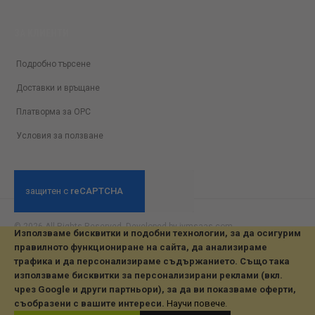
ЗА КЛИЕНТИ
Подробно търсене
Доставки и връщане
Платворма за ОРС
Условия за ползване
© 2026 All Rights Reserved. Developed by jvmsaas.com
Използваме бисквитки и подобни технологии, за да осигурим
***
правилното функциониране на сайта, да анализираме
трафика и да персонализираме съдържанието. Също така
използваме бисквитки за персонализирани реклами (вкл.
чрез Google и други партньори), за да ви показваме оферти,
съобразени с вашите интереси.
Научи повече
.