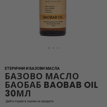
Skip
to
the
beginning
ЕТЕРИЧНИ И БАЗОВИ МАСЛА
БАЗОВО МАСЛО
of
the
БАОБАБ BAOBAB OIL
images
gallery
30МЛ
Дайте първата оценка за продукта