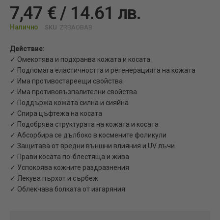
7,47 € / 14.61 лв.
Налично
SKU
ZRBAOBAB
Действие:
✓ Омекотява и подхранва кожата и косата
✓ Подпомага еластичността и регенерацията на кожата
✓ Има противостареещи свойства
✓ Има противовъзпалителни свойства
✓ Поддържа кожата силна и сияйна
✓ Спира цъфтежа на косата
✓ Подобрява структурата на кожата и косата
✓ Абсорбира се дълбоко в космените фоликули
✓ Защитава от вредни външни влияния и UV лъчи
✓ Прави косата по-блестяща и жива
✓ Успокоява кожните раздразнения
✓ Лекува пърхот и сърбеж
✓ Облекчава болката от изгаряния