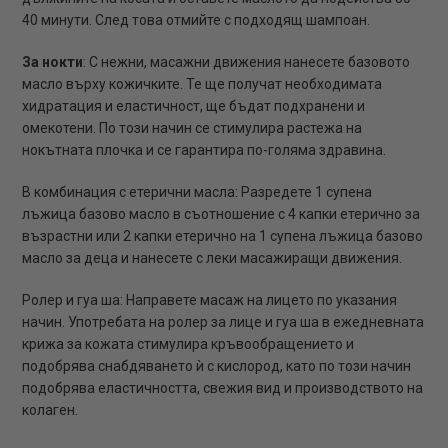
40 минути. След това отмийте с подходящ шампоан.
За нокти
: С нежни, масажни движения нанесете базовото
масло върху кожичките. Те ще получат необходимата
хидратация и еластичност, ще бъдат подхранени и
омекотени. По този начин се стимулира растежа на
нокътната плочка и се гарантира по-голяма здравина.
В комбинация с етерични масла: Разредете 1 супена
лъжица базово масло в съотношение с 4 капки етерично за
възрастни или 2 капки етерично на 1 супена лъжица базово
масло за деца и нанесете с леки масажиращи движения.
Ролер и гуа ша: Направете масаж на лицето по указания
начин. Употребата на ролер за лице и гуа ша в ежедневната
крижа за кожата стимулира кръвообращението и
подобрява снабдяването ѝ с кислород, като по този начин
подобрява еластичността, свежия вид и производството на
колаген.