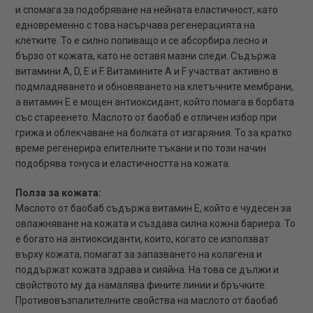
и спомага за подобряване на нейната еластичност, като
едновременно с това насърчава регенерацията на
клетките. То е силно попиващо и се абсорбира лесно и
бързо от кожата, като не оставя мазни следи. Съдържа
витамини A, D, E и F. Витамините A и F участват активно в
подмладяването и обновяването на клетъчните мембрани,
а витамин E е мощен антиоксидант, който помага в борбата
със стареенето. Маслото от баобаб е отличен избор при
грижа и облекчаване на болката от изгаряния. То за кратко
време регенерира епителните тъкани и по този начин
подобрява тонуса и еластичността на кожата.
Полза за кожата:
Маслото от баобаб съдържа витамин Е, който е чудесен за
овлажняване на кожата и създава силна кожна бариера. To
е богато на антиоксиданти, които, когато се използват
върху кожата, помагат за запазването на колагена и
поддържат кожата здрава и сияйна. На това се дължи и
свойството му да намалява фините линии и бръчките.
Противовъзпалителните свойства на маслото от баобаб