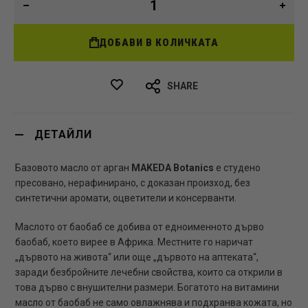
ДОБАВИ В КОЛИЧКАТА
SHARE
ДЕТАЙЛИ
Базовото масло от арган
MAKEDA Botanics
e студено
пресовано, нерафинирано, с доказан произход, без
синтетични аромати, оцветители и консерванти.
Маслото от баобаб се добива от едноименното дърво
баобаб, което вирее в Африка. Местните го наричат
„дървото на живота“ или още „дървото на аптеката“,
заради безбройните лечебни свойства, които са открили в
това дърво с внушителни размери. Богатото на витамини
масло от баобаб не само овлажнява и подхранва кожата, но