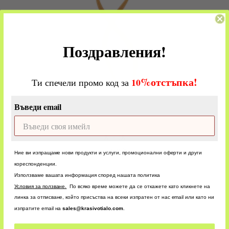
Поздравления!
%
отстъпка!
​
10
Ти спечели промо код за
Въведи email
ALFDA
9 products
Ние ви изпращаме нови продукти и услуги, промоционални оферти и други
кореспонденции.
Използваме вашата информация според нашата политика
У
словия за ползване.
По всяко време можете да се откажете като кликнете на
линка за отписване, който присъства на всеки изпратен от нас email или като ни
изпратите email на
sales@krasivotialo.com
.