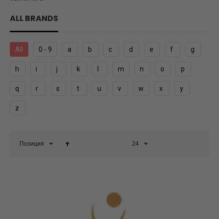
ALL BRANDS
All
0 - 9
a
b
c
d
e
f
g
h
i
j
k
l
m
n
o
p
q
r
s
t
u
v
w
x
y
z
Позиция
24