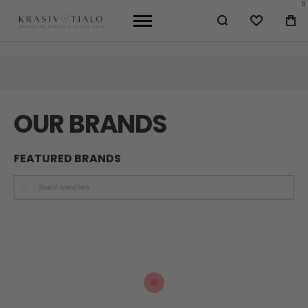
0
WISHLIST
МО
КО
OUR BRANDS
FEATURED BRANDS